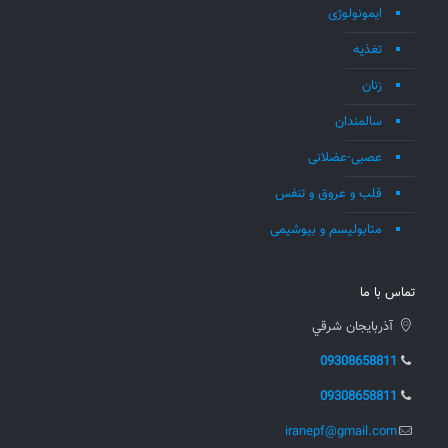
ایمونولوژی
تغذیه
زنان
سالمندان
عصبی-عضلانی
قلب و عروق و تنفس
متابولیسم و بیوشیمی
تماس با ما
آذربايجان شرقي
09308658811
09308658811
iranepf@gmail.com