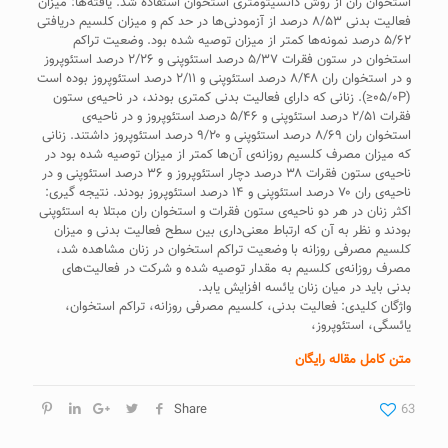
استخوان ران از روش دانسيتومتری استخوان استفاده شد. يافته‌ها: ميزان
فعاليت بدنی ۸/۵۳ درصد از آزمودنی‌ها در حد کم و ميزان کلسيم دريافتی
۵/۶۲ درصد نمونه‌ها کمتر از ميزان توصيه شده بود. وضعيت تراکم
استخوان در ستون فقرات ۵/۳۷ درصد استئوپنی و ۲/۲۶ درصد استئوپروز
و در استخوان ران ۸/۴۸ درصد استئوپنی و ۲/۱۱ درصد استئوپروز بوده است
(۰۵/۰P≤). زنانی که دارای فعاليت بدنی کمتری بودند، در ناحيه‌ی ستون
فقرات ۲/۵۱ درصد استئوپنی و ۵/۴۶ درصد استئوپروز و در ناحيه‌ی
استخوان ران ۸/۶۹ درصد استئوپنی و ۹/۲۰ درصد استئوپروز داشتند. زنانی
که ميزان مصرف کلسيم روزانه‌ی آن‌ها کمتر از ميزان توصيه شده بود در
ناحيه‌ی ستون فقرات ۳۸ درصد دچار استئوپروز و ۳۶ درصد استئوپنی و در
ناحيه‌ی ران ۷۰ درصد استئوپنی و ۱۴ درصد استئوپروز بودند. نتيجه گيری:
اکثر زنان در هر دو ناحيه‌ی ستون فقرات و استخوان ران مبتلا به استئوپنی
بودند و نظر به آن که ارتباط معنی‌داری بين سطح فعاليت بدنی و ميزان
کلسيم مصرفی روزانه با وضعيت تراکم استخوان در زنان مشاهده شد،
مصرف روزانه‌ی کلسيم به مقدار توصيه شده و شرکت در فعاليت‌های
بدنی بايد در ميان زنان يائسه افزايش يابد.
واژگان کليدی: فعاليت بدنی، کلسيم مصرفی روزانه، تراکم استخوان،
يائسگی، استئوپروز،
متن کامل مقاله رایگان
Share
63