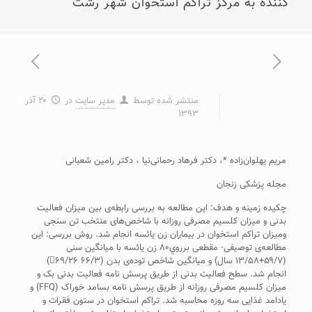
کننده به مرکز تراکم استخوان شهر رشت
منتشر شده توسط
مدیر سایت
در
۲۰ آذر
۱۳۹۳
مريم يهلوان‌زاده *، دکتر فرهاد رحمانی‌نيا ، دکتر رامين شعبانی
مجله پزشکی زنجان
چکيده زمينه و هدف: اين مطالعه به بررسی رابطه‌ی بين ميزان فعاليت
بدنی و ميزان کلسيم مصرفی روزانه با شاخص‌های منتخب تن سنجی
وميزان تراکم استخوان در بيماران زن يائسه انجام شد. روش بررسی: اين
مطالعه‌ی توصيفی- مقطعی برروي۸۰ زن يائسه با ميانگين سنی
(۵۹/۷+۱۳/۵۸ سال) و ميانگين شاخص توده‌ی بدن (۶۶/۳ ۶۹/۲۶)
انجام شد. سطح فعاليت بدنی از طريق پرسش نامه فعاليت بدنی بک و
ميزان کلسيم مصرفی روزانه از طريق پرسش نامه بسامد خوراک (FFQ) و
يادامد غذايی سه روزه محاسبه شد. تراکم استخوان در ستون فقرات و