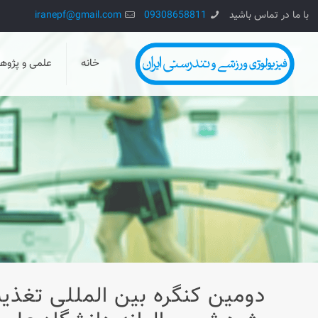
با ما در تماس باشید
09308658811
iranepf@gmail.com
خانه
علمی و پژو
دومین کنگره بین المللی تغذ