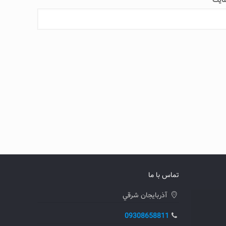
ایت
تماس با ما
آذربايجان شرقي
09308658811