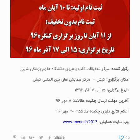
رگزار کننده:
مرکز تحقیقات قلب و عروق دانشگاه علوم پزشکی شیراز
مکان برگزاري:
کیش – مرکز همایش های بین المللی کیش
تاريخ برگزاري:
۱۵ الی ۱۷ آذر ۱۳۹۶
آخرين مهلت ارسال چکیده مقالات:
۸ مهر ۹۶
اعلام نتایج داوری چکیده مقالات:
۳۰ مهر ۹۶
وب سايت همايش:
www.mecc.ir/2017
Share
45