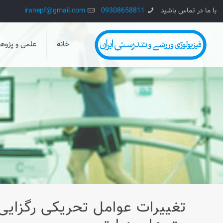
با ما در تماس باشید
09308658811
iranepf@gmail.com
خانه
علمی و پژو
تغييرات عوامل تحريکی رگزايی 