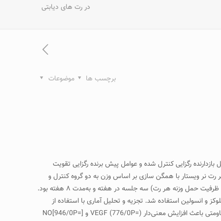
در رت های ديابتی
برچسب ها
موضوعات
 بازدارنده رگزايی کنترل شده و عوامل پيش برنده رگزايی تقويت
هدف از پژوهش حاضر بررسی تغييرات عوامل تحريکی رگزايی ناشی از تمرين مقاومتی فزاينده در رت‌های ديابتی می‌باشد. روش‌ها: تعداد ۲۴ سر رت نر ويستار با همگن سازی بر اساس وزن به دو گروه کنترل و
تمرين تقسيم شدند. پروتکل تمرينی شامل يک نوبت ۱۰ تکراری بالا رفتن از نردبان تمرينات مقاومتی همراه با وزنه متصل به قاعده دم (با توجه به حداکثر ظرفيت حمل وزنه هر رت) سه جلسه در هفته و به‌مدت ۸ هفته بود.
ت پس از آخرين جلسه تمرين، رت‌ها بی‌هوش شده و خون‌گيری از قلب انجام شد، سپس، سرم رت‌ها برای سنجش شاخص‌های VEGF ، NO،گلوکز و انسولين استفاده شد. تجزيه و تحليل آماری با استفاده از
نرم‌افزار SPSS16 انجام شد. سطح معناداری ۰۵/۰> α در نظر گرفته شد. يافته‌ها: نتايج آزمون t مستقل نشان داد در اين پژوهش هشت هفته تمرين مقاومتی باعث افزايش معنی‌دار VEGF (776/0P=) و NO[946/0P=]