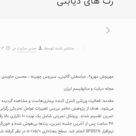
رت های ديابتی
منتشر شده توسط
مدیر سایت
در
۲ اردیبهشت ۱۳۹۴
مهرنوش مهرو*، عباسعلی گائينی، سيروس چوبينه ، محسن جاويدی
مجله دیابت و متابولیسم ایران
مقدمه: فعاليت ورزشی کنترل کننده بيماری‌هاست و مشاهده گرديده است 