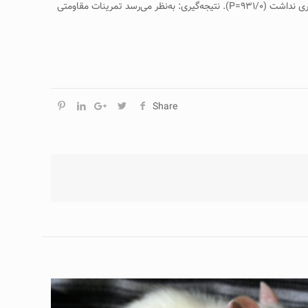
سرم رت‌های نر ديابتی نشده است بلکه موجب کاهش معنی‌دار قند خون گرديده است (۰۰۱/۰=P)، اگرچه ميزان انسولين خون بين گروه‌ها تفاوت معنی‌داری نداشت (۹۳۱/۰=P). نتيجه‌گيری: به‌نظر می‌رسد تمرينات مقاومتی
Share