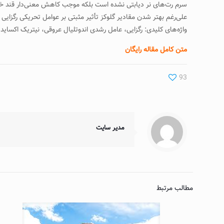
علی‌رغم بهتر شدن مقادير گلوکز تأثير مثبتی بر عوامل تحريکی رگزايی د
واژه‌های کلیدی: رگزايی، عامل رشدی اندوتليال عروقی، نيتريک اکسايد
متن کامل مقاله رایگان
93
مدیر سایت
مطالب مرتبط