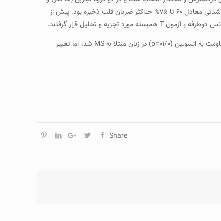
مواد و روش‌ها: در این تحقیق نیمه‌تجربی با طرح پیش‌آزمون و پس‌آزمون با گروه کنترل در سال ۱۳۹۴، تعداد ۲۹ زن بیمار مبتلا به MS به‌روش نمونه‌گیری دردسترس و هدفدار انتخاب شده و در دو گروه تجربی (۱۵ نفر) و
کنترل (۱۴ نفر) قرار گرفتند. برنامه تمرین هوازی شامل ۱۰ هفته تمرینات هوازی در آب به‌صورت هر هفته ۳ جلسه و هر جلسه به‌مدت ۴۵ تا ۶۰ دقیقه با شدتی معادل ۶۰ تا ۷۵% حداکثر ضربان قلب ذخیره بود. پیش از
یافته‌ها: ۱۰ هفته برنامه تمرین هوازی در آب منجر به کاهش معنی‌دار میانگین سطوح چمرین (۰۱/۰=p)، گلوکز ناشتا (۰۳/۰=p)، انسولین (۰۴/۰=p) و مقاومت به انسولین (۰۱/۰=p) در زنان مبتلا به MS شد، اما تغییر
Share