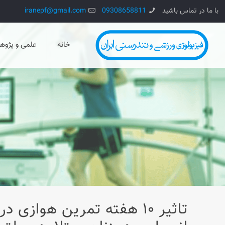
با ما در تماس باشید
09308658811
iranepf@gmail.com
خانه
علمی و پژو
تاثیر ۱۰ هفته تمرین هوا