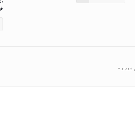
رز
فی
 شده‌اند
*