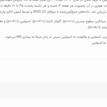
توسط آزمون آنالیز واریانس دوطرفه و آزمون T همبسته مورد تجزیه و تحلیل قرار گرفتند.
۰۵<p).
به انسولین