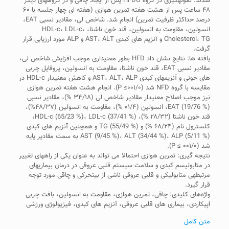
شدند. نمونه­گیری در گروه HFDO پس از ایجاد چاقی و در گروه­های دیگر
۴۸ ساعت پس از هشت هفته تمرین هوازی (هفته ای چهار جلسه با ۶۰
درصد حداکثر ظرفیت تمرین) انجام شد. شاخص لی، مقادیر نسبی EAT،
انسولین، مقاومت به انسولین، قند خون ناشتا، HDL-c، LDL-c،
Cholesterol، TG و آنزیم های کبدی AST، ALT و ALP مورد ارزیابی قرار
گرفت.
یافته ها: نتایج نشان داد HFD بطور معنی­داری موجب افزایش شاخص لی،
مقادیر نسبی EAT، قند خون ناشتا، مقاومت به انسولین، پروفایل چربی
های خونی و آنزیم­های کبدی AST، ALT، ALP و کاهش معنی­دار HDL-c در
مقایسه با گروه NFD شد (۰۰۱/۰≥ P). انجام هشت هفته تمرین هوازی
نیز موجب اصلاح معنی­دار مقادیر شاخص لی (۳۴/۱۸ %)، مقادیر نسبی
EAT (19/76 %)، انسولین (۰۱/۴ %)، مقاومت به انسولین (۴۸/۳۷%)،
قند خون ناشتا (۲۸/۳۲ %)، HDL-c (65/23 %)، LDL-c (37/41 %)،
کلسترول تام (۶۸/۲۴ %) و TG (55/49 %) و همچنین آنزیم های کبدی
AST (9/45 %)، ALT (34/44 %)، ALP (5/11 %) به سمت مقادیر پایه
شد (۰۰۱/۰ ≥ P).
نتیجه گیری: تمرین هوازی احتمالا می تواند به عنوان یکی از راه­های تغییر
در متابولیسم کبدی و سلامت سیستم قلبی عروقی در درمان بیماری­های
مرتبطه­ی متابولیکی و قلبی عروقی ناشی از بی­تحرکی و چاقی مورد توجه
قرار گیرد.
واژه‌های کلیدی: چاقی، تمرین هوازی، مقاومت به انسولین، بافت چربی
اپیکاردی، بیماری های قلبی عروقی، آنزیم های کبدی، فیزیولوژی ورزشی
متن کامل