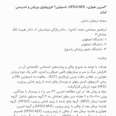
*تمرین هوازی، HFDO-NFD، انسولین* فیزیولوژی ورزشی و تندرستی
ایران
مجله ارمغان دانش
ابراهیم مصلحی نجف آبادی۱ ، دکتر وازگن میناسیان ۲، دکتر هیبت الله
صادقی۳
۱- دانشگاه اصفهان
۲- دانشگاه اصفهان
۳- دانشگاه علوم پزشکی یاسوج
چکیده
هدف: با توجه به شیوع چاقی و پیامدهای اجتماعی- اقتصادی آن در
افزایش مرگ و میر و بیماری­های قلبی عروقی و کبدی، تاثیر یک دوره ورزش
هوازی بر مقادیر بافت چربی اپیکاردی (EAT) ، مقاوت به انسولین (IR) و
برخی آنزیم­های کبدی رت­های نر ویستار چاق شده با رژیم غذایی پرچرب
(HFD) مورد ارزیابی قرارگرفت.
مواد و روش ها: در این مطالعه تجربی ۳۲ سر رت نر ویستار با میانگین
وزنی ۲۰۰-۱۸۰ و ۶ هفته سن بطور تصادفی به ۴ گروه مساوی شامل: گروه
تغذیه نرمال (NFD)، گروه چاق شده با رژیم غذایی پرچرب (HFDO)، گروه
تغذیه نرمال بعد از چاقی با رژیم پرچرب (HFDO-NFD) و گروه تمرین
هوازی و تغذیه نرمال بعد از چاقی با رژیم پرچرب (HFDO-AEX) تقسیم