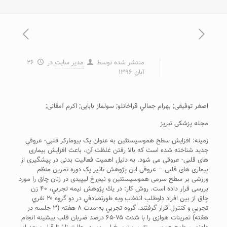
منتشر شده توسط
مدیر سایت
در
۲۶
آبان ۱۳۹۶
اصغر توفیقی; بهرام جمالي قراخانلو; سولماز بابایی; اکرم آمقانی;
مجله پزشکی تبریز
زمینه: افزايش سطح هموسيستئين به عنوان يک بيومارکر قلبي- عروقي
جدید شناخته شده است که بالا رفتن غلظت آن، باعث افزایش بیماری
های قلبی- عروقی می شود. به دلیل اهمیت فعالیت بدنی در پیشگیری از
بیماری های قلبی – عروقی این پژوهش تاثیر یک دوره تمرین منظم
ورزشی بر سطح سرمی هموسیستئین و نیم‌رخ لیپیدی در زنان چاق را مورد
بررسی قرار داده است. روش کار: در يك پژوهش نيمه تجربي، ۴۰ زن
چاق از بين افراد داوطلب انتخاب وبه طورتصادفي در دو گروه ۲۰ نفري
تجربي و کنترل قرار گرفتند. گروه تجربي به-مدت ۸ هفته (۳ جلسه در
هفته) تمرينات هوازی را با شدت ۷۵-۶۵ درصد ضربان قلب بيشينه انجام