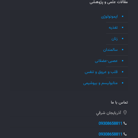
مقالات علمی و پژوهشی
ایمونولوژی
تغذیه
زنان
سالمندان
عصبی-عضلانی
قلب و عروق و تنفس
متابولیسم و بیوشیمی
تماس با ما
آذربايجان شرقي
09308658811
09308658811