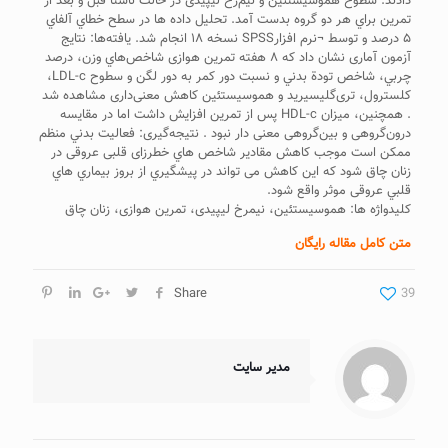
دادند. سطوح هموسیستئین و نیم‌رخ لیپیدی در حالت ناشتا قبل و بعد از
تمرين براي هر دو گروه بدست آمد. تحليل داده ها در سطح خطاي آلفاي
۵ درصد و توسط ¬نرم افزارSPSS نسخه ۱۸ انجام شد. یافته‌ها: نتایج
آزمون آماری نشان داد که ۸ هفته تمرین هوازی شاخص‌هاي وزن، درصد
چربي، شاخص تودة بدني و نسبت دور کمر به دور لگن و سطوح LDL-c،
کلسترول، تری‌گلیسیرید و هموسیستئين کاهش معنی‌داری مشاهده شد
. همچنین، میزان HDL-c پس از تمرين افزایش داشت اما در مقایسه
درون‌گروهی و بین‌گروهی معنی دار نبود . نتیجه‌گیری: فعاليت بدني منظم
ممکن است موجب کاهش مقادیر شاخص هاي خطرزای قلبی عروقی در
زنان چاق ‌شود که این کاهش می تواند در پیشگیري از بروز بیماري هاي
قلبي عروقی موثر واقع شود.
کلیدواژه ها: هموسیستئین، نیمرخ لیپیدی، تمرين هوازی، زنان چاق
متن کامل مقاله رایگان
Share
39
مدیر سایت