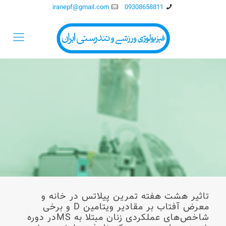
iranepf@gmail.com
09308658811
تاثیر هشت هفته تمرین پیلاتس در خانه و
معرض آفتاب بر مقادیر ویتامین D و برخی
شاخص‌های عملکردی زنان مبتلا به MSدر دوره