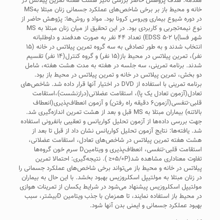
مقدمه: هدف پژوهش حاضر بررسی تاثیر هشت هفته تمرین پیلاتس در
خانه و محیط باز بر برخی شاخص‌های عملکرد جسمانی زنان مبتلا بهMS
در دوره شیوع بیماری ویروس کرونا بود. مواد و روش‌ها: پژوهش حاضر از
نوع نیمه‌تجربی و کاربردی بود. در این تحقیق از میان زنان مبتلا به MS
شهر فسا)با ۲-۵ EDSS) تعداد ۴۴ نفر به صورت هدفمند و داوطلبانه
انتخاب شدند و به طور تصادفی به سه گروه تمرین پیلاتس در خانه (۱۵
نفر)، تمرین پیلاتس در محیط باز(۱۵ نفر) و گروه کنترل(۱۴ نفر) تقسیم
شدند. برنامه تمرینی، سه جلسه در هفته به مدت هشت هفته، شامل
دو بخش، تمرین پیلاتس در خانه و تمرین پیلاتس در محیط باز بود.
برنامه تمرینی با استفاده از DVD در اختیار آنها قرار داده شد. شاخص‌های
تعادل(آزمون تعادل یک پا)، استقامت عضلانی(درازنشست)،استقامت
قلبی-تنفسی(آزمون۶ دقیقه راه رفتن) و آزمون انعطاف‌پذیری(انعطاف
بالاتنه) بیماران مبتلا به MS قبل و بعد از هشت تمرین اندازه‌گیری شد.
جهت بررسی داده‌ها از آزمون تحلیل کواریانس و تعقیبی بانفرونی استفاده
شد. یافته‌ها: نتایج آزمون تحلیل کواریانس نشان داد از قبل تا بعد از
هشت هفته تمرین پیلاتس در شاخص‌های تعادل، استقامت عضلانی،
استقامت قلبی-تنفسی، انعطاف‌پذیری و ویتامینD سرم خون گروه‌ها
تفاوت معناداری مشاهده شد(۰۵/۰P≤ ). نتیجه‌گیری: احتمالا تمرین
پیلاتس در خانه و محیط باز می‌تواند برخی شاخص‌های‌ عملکرد جسمانی را
در زنان مبتلا به مولتیپل اسکلروزیس بهبود بخشد. با این حال به بیماران
مولتیپل اسکلروزیس پیشنهاد می‌شود در شرایط یکسان از تمرینات هوازی
در محیط باز استفاده نمایند، تا همزمان با جذب ویتامین Dبیشتر، سبب
بهبود عملکرد جسمانی و ایمنی بدن آنها شود.