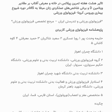
تاثیر هشت هفته تمرین پیلاتس در خانه و معرض آفتاب بر مقادیر
ویتامین D و برخی شاخص‌های عملکردی زنان مبتلا به MSدر دوره شیوع
بیماری ویروس کرونا- فیزیولوژی ورزشی
*فیزیولوژی ورزشی و تندرستی ایران – مرجع تخصصی فیزیولوژی ورزش*
پژوهشنامه فیزیولوژی ورزشی کاربردی
حلیمه وحدت پور ۱ رویا عسکری ۲ سعید شاکریان ۳ حمید معرفتی ۴ کاوه
کاشانی ۵
۱ دانشگاه چمران اهواز
۲ گروه فیزیولوژی ورزشی، دانشکده تربیت بدنی و علوم ورزشی، دانشگاه
حکیم سبزواری، سبزوار، ایران
۳ دانشکده تربیت بدنی دانشگاه شهید چمران اهواز
۴ استادیار فیزیولوژی ورزش و فعالیت بدنی دانشکده تربیت بدنی و علوم
ورزشی، دانشگاه شهید باهنر کرمان
۵ متخصص مغز و اعصاب(نورولوژی)، استان فارس، فسا، ایران
چکیده