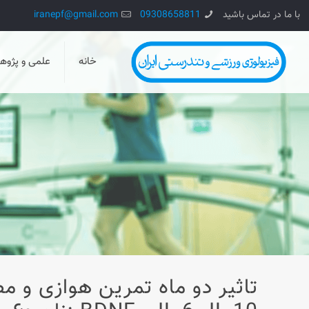
با ما در تماس باشید
09308658811
iranepf@gmail.com
خانه
علمی و پژو
تاثیر دو ماه تمرین هوازی و 