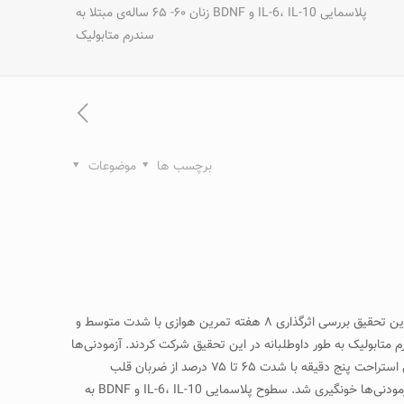
پلاسمایی IL-6، IL-10 و BDNF زنان ۶۰- ۶۵ ساله‌ی مبتلا به
سندرم متابولیک
برچسب ها
موضوعات
زمينه: افزایش سن، عوامل التهابی و سندرم متابولیک از عوامل موثر در کاهش بیان (BDNF, Brain-Derived Neurotrophic Factor) می‌باشد. هدف از این تحقیق بررسی اثرگذاری ۸ هفته تمرین هوازی با شدت متوسط و
IL-6، IL- و BDNF زنان ۶۰-۶۵ ساله‌ی مبتلا به سندرم متابولیک می‌باشد. روش‌ کار: ۴۴ زن مبتلا به سندرم متابولیک به طور داوطلبانه در این تحقیق شرکت کردند. آزمودنی‌ها
به طور تصادفی به گروه مکمل+تمرین، تمرین، مکمل و کنترل تقسیم شدند. گروه تمرین+مکمل و گروه تمرین، هفته اول سه ست ۱۰ دقیقه‌ای با فواصل استراحت پنج دقیقه با شدت ۶۵ تا ۷۵ درصد از ضربان قلب
ذخیره‌ای تمرینات خود را توسط تردمیل انجام دادند. با سپری شدن هر هفته، یک دقیقه به مدت زمان ست های تمرین افزوده می شد. در دو مرحله از آزمودنی‌ها خونگیری شد. سطوح پلاسمایی IL-6، IL-10 و BDNF به