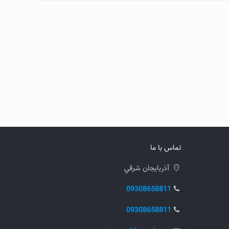
تماس با ما
آذربايجان شرقي
09308658811
09308658811