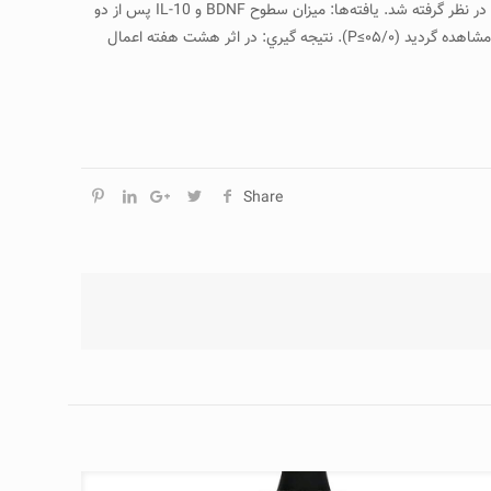
روش الایزا مورد بررسی قرار گرفت. برای تجزیه تحلیل داده‌ها از روش آماری تحلیل واریانس یک طرفه، تی جفتی استفاده گردید سطح معنی‌داری ۰۵/۰≥P در نظر گرفته شد. يافته‌ها: میزان سطوح BDNF و IL-10 پس از دو
ماه تمرین هوازی در سه گروه تجربی نسبت به پیش آزمون افزایش معنی‌داری یافتند (۰۵/۰≥P) همچنین کاهش معنی‌داری در IL-6 هر سه گروه تجربی مشاهده گردید (۰۵/۰≥P). نتيجه‌ گيري: در اثر هشت هفته اعمال
Share