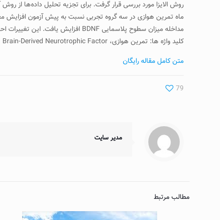
مداخله میزان سطوح پلاسمایی BDNF افزایش یافت. این تغییرات احتمالا در ارتباط با افزایش IL-10 و کاهش IL-6 می‌باشد.
کلید واژه ها: تمرین هوازی، IL-6، IL-10، Brain-Derived Neurotrophic Factor، کورکومین، سندرم متابولیک
متن کامل مقاله رایگان
79
مدیر سایت
مطالب مرتبط