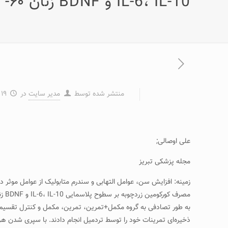
IL-6، IL-10 و BDNF زنان ۶۰- ۶۵ ساله‌ی مبتلا به سندرم متابولیک
منتشر شده توسط
مدیر سایت
در
۱۹ خرداد ۱۳۹۷
علی اوصالی;
مجله پزشکی تبریز