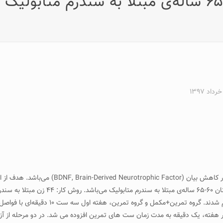
مصرف کورکومین زردچوبه بر سطوح پلاسمایی 10