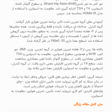
دور کمر به دور باسن(Waist-Hip Ratio-WHR) و سطوح گلوکز ناشتا،
انسولین، T4 و TSH اندازه گیری شد. مقاومت به انسولین با استفاده از
مدل HOMA-IR محاسبه شد. سپس
آزمودنی های گروه تجربی تحت تاثیر برنامه تمرین هوازی قرار گرفتند.
گروه کنترل مداخله ای دریافت نکرده و فقط پیگیری شدند. همه متغیرها
پس از ۱۲ هفته مجدداً اندازه گیری شدند. به منظور مقایسه درون گروهی
داده ها از آزمون t همبسته و برای مقایسه بین گروهی از آزمون t مستقل
استفاده شد (سطح معنا داری P&le0. 05 در نظر گرفته شد).
یافته ها: پس از۱۲ هفته تمرین هوازی در گروه تجربی وزن، BMI، دور
کمر، WHR و همچنین سطوح انسولین، مقاومت به انسولین و TSH
کاهش معناداری یافت. در سطوح گلوکز ناشتا تغیر معناداری مشاهده
نشد. سطح T4 در گروه تجربی افزایش معنی داری یافت. در گروه کنترل،
انسولین و مقاومت به انسولین افزایش معنا داری یافته بود.
نتیجه گیری: کاهش خطر بیماری های قلبی- عروقی وخطر ابتلا به دیابت،
در زنان مبتلا به کم کاری تیروئید تحت بالینی دارای اضافه وزن –چاق
احتمالاً از طریق کاهش وزن با تمرینات هوازی امکان پذیر است.
واژه‌های کلیدی: کم کاری تیروئید تحت بالینی، تمرین هوازی، مقاومت به
انسولین،
متن کامل مقاله رایگان