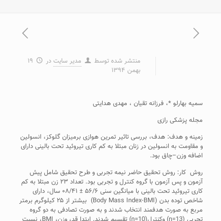
منتشر شده توسط
مدیر سایت
در
۱۹
بهمن ۱۳۹۴
سمیه بهارلو *، فرزانه تقیان ، مهدی هدایتی
مجله پزشکی رازی
زمینه و هدف: هدف، بررسی تاثیر تمرین هوازی برمیزان گلوکز، انسولین
و مقاومت به انسولین در زنان مبتلا به کم کاری تیروئید تحت بالینی دارای
اضافه وزن–چاق بود.
روش کار: روش تحقیق حاضر نیمه تجربی و طرح تحقیق شامل پیش
آزمون و پس آزمون با گروه کنترل و تجربی بود. تعداد ۲۳ زن مبتلا به کم
کاری تیروئید تحت بالینی با میانگین سنی ۵۶/۶ ± ۰۸/۴۱ سال، دارای
شاخص توده بدن (Body Mass Index-BMI) بیشتر از ۲۵ کیلوگرم برمتر
مربع به صورت هدفمند انتخاب شدند و به صورت تصادفی به دو گروه
تجربی (n=13) وکنترل(n=10) تقسیم شدند. ابتدا قد، وزن، BMI، نسبت