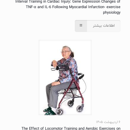
Interval Training in Cardiac Injury: Gene Expression Changes of
TNF-α and IL-6 Following Myocardial Infarction- exercise
physiology
اطلاعات بیشتر
۶ اردیبهشت ۱۴۰۵
The Effect of Locomotor Training and Aerobic Exercises on