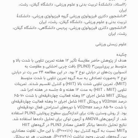
۲٫استاد، دانشکدۀ تربیت بدنی و علوم ورزشی، دانشگاه گیلان، رشت،
ایران
۳دانشجوی دکتری فیزیولوژی ورزشی گروه فیزیولوژی ورزشی، دانشکدۀ
تربیت بدنی و علوم ورزشی، دانشگاه گیلان، رشت، ایران
۴دانشجوی دکتری فیزیولوژی ورزشی، پردیس دانشگاهی، دانشگاه گیلان،
رشت، ایران
علوم زیستی ورزشی
چکیده
هدف از پژوهش حاضر مقایسۀ تأثیر ۱۲ هفته تمرین تناوبی با شدت بالا و
متوسط بر پری‌لیپین۳ (PLIN3) بافت چربی احشایی و مقاومت به
انسولین رت‌های نر دیابتی نوع ۲ بود. در این مطالعه ۲۴ سر رت نر دیابتی
نوع ۲ به‌صورت تصـادفی بـه سـه گـروه تمرین تناوبی با شدت متوسط
(MIIT)، تمرین تناوبی شدت بالا (HIIT) و کنتـرل تقسـیم شـدند. تمرینات
تناوبی (HIIT ، MIIT) به مدت ۱۲ هفته و ۵ جلسه در هفته اجرا شد.
پروتکل MIIT شامل اجرای ۱۳ وهله فعالیت چهاردقیقه‌ای با شدت ۷۰-۶۵
درصد VO2max و پروتکل HIIT شامل اجرای ۱۰ وهله فعالیت چهاردقیقه‌ای
با شدت ۹۰-۸۵ درصد VO2max با دوره‌های استراحتی فعال دودقیقه‌ای
بود. از روش وسترن بلات برای اندازه‌گیری سطوح پروتئینی PLIN3 استفاده
شد. از آزمون‌های ANOVA و آزمون توکی برای تحلیل داده‌ها استفاده شد.
نتایج تحلیل داده‌ها بیانگر کاهش معنا‌دار PLIN3 در گروه‌های HIIT
وMIIT نسبت بـه گـروه کنتـرل بـود (۰۰۱/۰=P)، با این‌ حال، تفاوت معنا‌داری
بین گروه‌های تمرینی وجود نداشت (۲۷۴/۰=P). همچنین، هر دو پروتکل