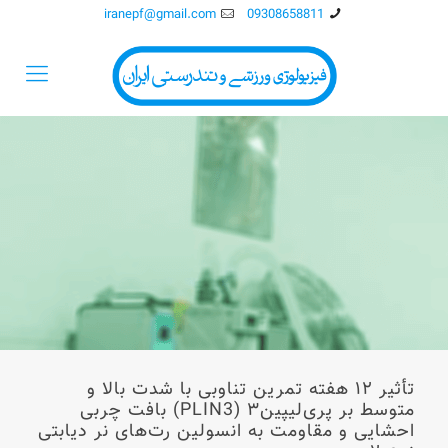
iranepf@gmail.com
09308658811
تأثیر ۱۲ هفته تمرین تناوبی با شدت بالا و
متوسط بر پری‌لیپین۳ (PLIN3) بافت چربی
احشایی و مقاومت به انسولین رت‌های نر دیابتی