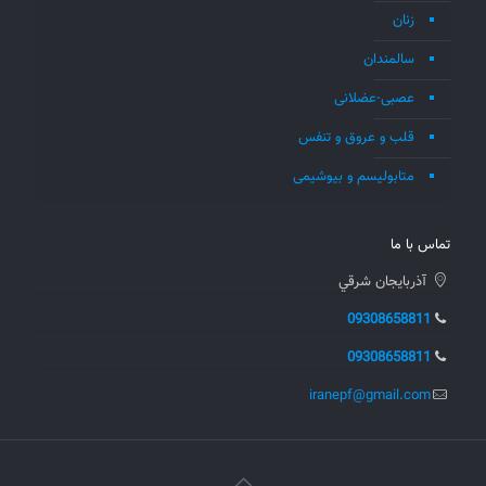
زنان
سالمندان
عصبی-عضلانی
قلب و عروق و تنفس
متابولیسم و بیوشیمی
تماس با ما
آذربايجان شرقي
09308658811
09308658811
iranepf@gmail.com