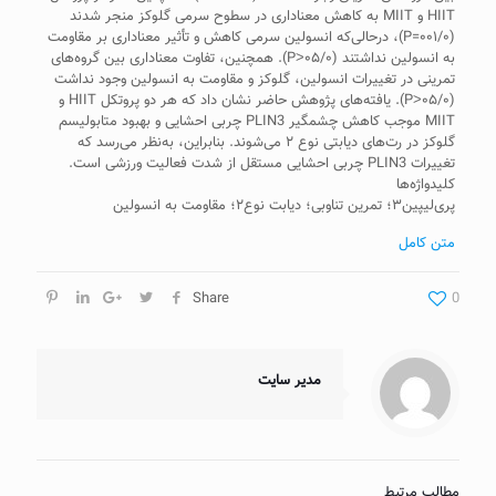
HIIT و MIIT به کاهش معناداری در سطوح سرمی گلوکز منجر شدند
(۰۰۱/۰=P)، درحالی‌که انسولین سرمی کاهش و تأثیر معنا‌داری بر مقاومت
به انسولین نداشتند (۰۵/۰˃P). همچنین، تفاوت معنا‌داری بین گروه‌های
تمرینی در تغییرات انسولین، گلوکز و مقاومت به انسولین وجود نداشت
(۰۵/۰˃P). یافته‌های پژوهش حاضر نشان داد که هر دو پروتکل HIIT و
MIIT موجب کاهش چشمگیر PLIN3 چربی احشایی و بهبود متابولیسم
گلوکز در رت‌های دیابتی نوع ۲ می‌شوند. بنابراین، به‌نظر می‌رسد که
تغییرات PLIN3 چربی احشایی مستقل از شدت فعالیت ورزشی است.
کلیدواژه‌ها
پری‌لیپین۳؛ تمرین تناوبی؛ دیابت نوع۲؛ مقاومت به انسولین
متن کامل
Share
0
مدیر سایت
مطالب مرتبط