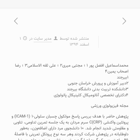
منتشر شده توسط
مدیر سایت
در
۱
اسفند ۱۳۹۴
محمداسماعیل افضل پور ۱ ؛ مجتبی میری۲ ؛ علی ثقه الاسلامی۳ ؛ رضا
اصحاب یمین۴
۱بیرجند
۲دبیر آموزش و پرورش خراسان جنوبی
۳دانشکده تربیت بدنی دانشگاه بیرجند
۴دکترای تخصصی آناتومیکال کلینیکال پاتولوژی
مجله فیزیولوژی ورزشی
پژوهش حاضر با هدف بررسی پاسخ مولکول چسبان سلولی-۱ (ICAM-1) و
پروتئین واکنشی C(CRP) سرم مردان به یک جلسه تمرین تداومی، تناوبی
و مقاومتی شدید انجام شد. ۱۰ دانشجوی مرد دارای اضافه‌وزن، ﺑﻪ‌ﻃﻮر
داوطلبانه در پژوهش شرکت کردند و‌هر سه نوع پروتکل تمرینی با فاصلۀ