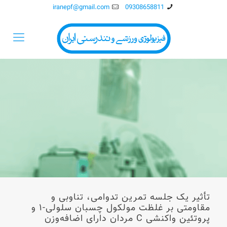
iranepf@gmail.com
09308658811
تأثیر یک جلسه تمرین تدوامی، تناوبی و
مقاومتی بر غلظت مولکول چسبان سلولی-۱ و
پروتئین واکنشی C مردان دارای اضافه‌وزن