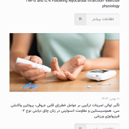
TNF-α and IL-6 Following Myocardial Infarction- exercise
physiology
اطلاعات بیشتر
۱۰ بهمن ۱۴۰۴
تأثیر توالی تمرینات ترکیبی بر عوامل خطرزای قلبی عروقی، پروتئین واکنشی
سی، هموسیستئین و مقاومت انسولینی در زنان چاق دیابتی نوع ۲-
فیزیولوژی ورزشی