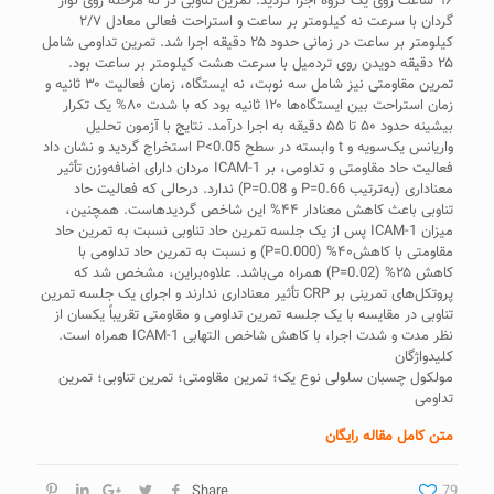
۹۶ ساعت روی یک‌ گروه اجرا گردید. تمرین تناوبی در نه مرحله روی نوار‌
گردان با سرعت نه کیلومتر بر ساعت و استراحت فعالی معادل ۲/۷
کیلومتر بر ساعت در زمانی حدود ۲۵ دقیقه اجرا شد. تمرین تداومی شامل
۲۵ دقیقه دویدن روی تردمیل با سرعت هشت کیلومتر بر ساعت بود.
تمرین مقاومتی نیز شامل سه نوبت، نه ایستگاه، زمان فعالیت ۳۰ ثانیه و
زمان استراحت بین ایستگاه‌ها ۱۲۰ ثانیه بود که با شدت ۸۰% یک تکرار
بیشینه حدود ۵۰ تا ۵۵ دقیقه به اجرا درآمد. نتایج با آزمون تحلیل
واریانس یک‌سویه و t وابسته در سطح P<0.05 استخراج گردید و نشان داد
فعالیت حاد مقاومتی و تداومی، بر ICAM-1 مردان دارای اضافه‌وزن تأثیر
معناداری (به‌ترتیب P=0.66 و P=0.08) ندارد. در‌حالی که فعالیت حاد
تناوبی باعث کاهش معنادار ۴۴% این شاخص گردیده­است. همچنین،
میزان ICAM-1 پس از یک جلسه تمرین حاد تناوبی نسبت به تمرین حاد
مقاومتی با کاهش۴۰% (P=0.000) و نسبت به تمرین حاد تداومی با
کاهش ۲۵% (P=0.02) همراه می‌باشد. علاوه‌براین، مشخص شد که
پروتکل‌های تمرینی بر CRP تأثیر معناداری ندارند و اجرای یک جلسه تمرین
تناوبی در مقایسه با یک جلسه تمرین تداومی و مقاومتی تقریباً یکسان از
نظر مدت و شدت اجرا، با کاهش شاخص التهابی ICAM-1 همراه است.
کلیدواژگان
مولکول چسبان سلولی نوع یک؛ تمرین مقاومتی؛ تمرین تناوبی؛ تمرین
تداومی
متن کامل مقاله رایگان
Share
79