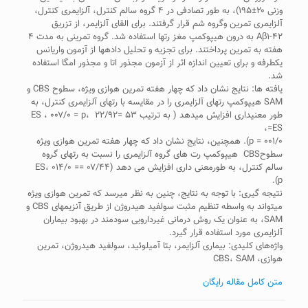
وزنی ۲۰±۱۹۵)، به طور تصادفی در ۴ گروه سالم کنترل، آلزایمری کنترل،
آلزایمری تمرین وگروه شم قرار گرفتند. برای القای آلزایمر، از تزریق
Aβ۱-۴۲ به درون هیپوکمپ مغز رت­ها استفاده شد. گروه تمرینی به مدت ۴
هفته به تمرین پرداختند. برای تجزیه و تحلیل داده­ها از آزمون واریانس
یک­طرفه و برای تعیین اندازه اثر از آزمون مجذور اتا و مجذور امگا استفاده
شد.
یافته ­ها: نتایج نشان داد که چهار هفته تمرین هوازی ویژه، سطوح CBS و
SAM هیپوکمپ رت­های آلزایمری را در مقایسه با رت­های آلزایمری کنترل، به
طور معنی­داری افزایش می­دهد ( به ترتیب ۵۳ =ES ، ۰۰۷/۰ = p، ۲۲/۹۲
=ES،
۰۰۱/۰ = p). هم­چنین، نتایج نشان داد که چهار هفته تمرین هوازی ویژه
سطوحCBS هیپوکمپ رت های گروه آلزایمری را نسبت به رت­های گروه
سالم کنترل، به طورمعنی داری افزایش می دهد (۰۷/۴۴ =ES، ۰۱۴/۰ =
p).
نتیجه­ گیری: با توجه به نتایج، چنین به نظر می­رسد که تمرین هوازی ویژه
می­تواند به واسطه تنظیم مثبت سولفید هیدروژن از طریق آنزیم­های CBS و
SAM، به عنوان یک روش درمانی غیردارویی سودمند در بهبود بیماران
آلزایمری مورد استفاده قرار گیرد.
واژه‌های کلیدی: بیماری آلزایمر، بتا آمیلوئید، سولفید هیدروژن، تمرین
هوازی، CBS، SAM
متن کامل مقاله رایگان