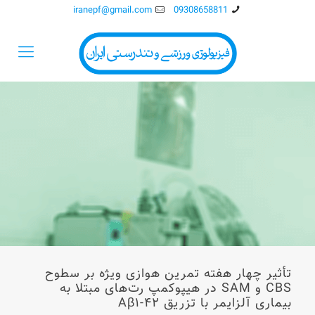
iranepf@gmail.com
09308658811
تأثیر چهار هفته تمرین هوازی ویژه بر سطوح
CBS و SAM در هیپوکمپ رت‌های مبتلا به
بیماری آلزایمر با تزریق Aβ۱-۴۲