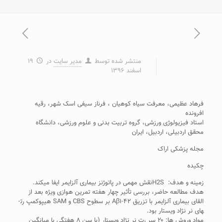
منتشر شده توسط
مدیر سایت
در
۱۹
اسفند ۱۳۹۶
فرهاد عظیمی، معرفت سیاه کوهیان ، فرناز سیفی اسک شهر، رقیه
افرونده
استاد فیزیولوژی ورزشی، گروه تربیت بدنی و علوم ورزشی، دانشگاه
محقق اردبیلی، اردبیل، ایران
مجله پزشکی اراک
چکیده
زمینه و هدف: H2Sنقش مهمی در پاتوژنز بیماری آلزایمر ایفا می­کند.
هدف مطالعه حاضر، بررسی تأثیر چهار هفته تمرین هوازی ویژه بعد از
القای بیماری آلزایمر با تزریق Aβ۱-۴۲ بر سطوح CBS و SAM هیپوکمپ رت­
های نر نژاد ویستار بود.
مواد وروش ­ها: ۲۰ سر رت نر نژاد ویستار (با سن ۸ هفتگی با میانگین