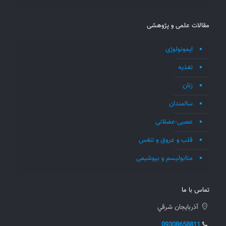
مقالات علمی و پژوهشی
ایمونولوژی
تغذیه
زنان
سالمندان
عصبی-عضلانی
قلب و عروق و تنفس
متابولیسم و بیوشیمی
تماس با ما
آذربايجان شرقي
09308658811