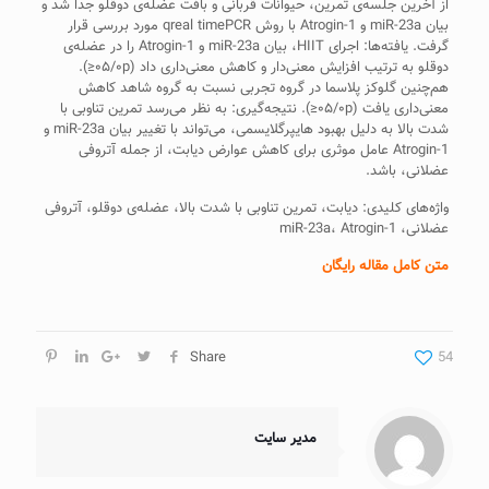
از آخرین جلسه‌ی تمرین، حیوانات قربانی و بافت عضله‌ی دوقلو جدا شد و
بیان miR-23a و Atrogin-1 با روش qreal timePCR مورد بررسی قرار
گرفت. یافته‌ها: اجرای HIIT، بیان miR-23a و Atrogin-1 را در عضله‌ی
دوقلو به ترتیب افزایش معنی‌دار و کاهش معنی‌داری داد (۰۵/۰p≤).
هم‌چنین گلوکز پلاسما در گروه تجربی نسبت به گروه شاهد کاهش
معنی‌داری یافت (۰۵/۰p≤). نتیجه‌گیری: به نظر می‌رسد تمرین تناوبی با
شدت بالا به دلیل بهبود هایپرگلایسمی، می‌تواند با تغییر بیان miR-23a و
Atrogin-1 عامل موثری برای کاهش عوارض دیابت، از جمله آتروفی
عضلانی، باشد.
واژه‌های کلیدی: دیابت، تمرین تناوبی با شدت بالا، عضله‌ی دوقلو، آتروفی
عضلانی، miR-23a، Atrogin-1
متن کامل مقاله رایگان
Share
54
مدیر سایت