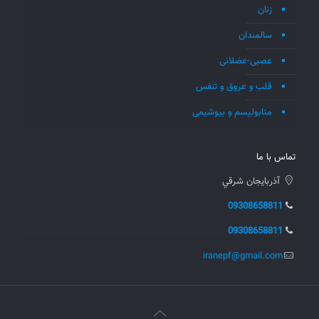
زنان
سالمندان
عصبی-عضلانی
قلب و عروق و تنفس
متابولیسم و بیوشیمی
تماس با ما
آذربايجان شرقي
09308658811
09308658811
iranepf@gmail.com