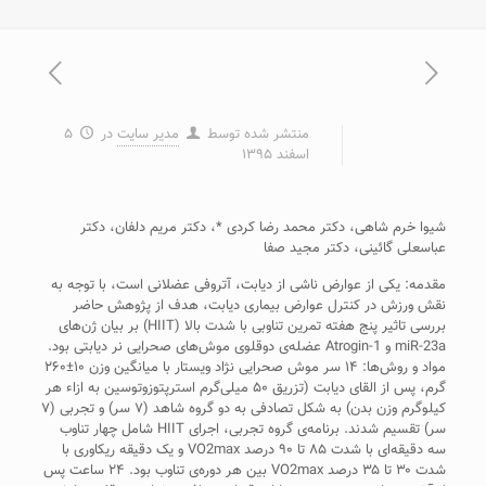
منتشر شده توسط
مدیر سایت
در
۵
اسفند ۱۳۹۵
شیوا خرم شاهی، دکتر محمد رضا کردی *، دکتر مریم دلفان، دکتر
عباسعلی گائینی، دکتر مجید صفا
مقدمه: یکی از عوارض ناشی از دیابت، آتروفی عضلانی است، با توجه به
نقش ورزش در کنترل عوارض بیماری دیابت، هدف از پژوهش حاضر
بررسی تاثیر پنج هفته تمرین تناوبی با شدت بالا (HIIT) بر بیان ژن‌های
miR-23a و Atrogin-1 عضله‌ی دوقلوی موش‌های صحرایی نر دیابتی بود.
مواد و روش‌ها: ۱۴ سر موش صحرایی نژاد ویستار با میانگین وزن ۱۰±۲۶۰
گرم، پس از القای دیابت (تزریق ۵۰ میلی‌گرم استرپتوزوتوسین به ازاء هر
کیلوگرم وزن بدن) به شکل تصادفی به دو گروه شاهد (۷ سر) و تجربی (۷
سر) تقسیم شدند. برنامه‌ی گروه تجربی، اجرای HIIT شامل چهار تناوب
سه دقیقه‌ای با شدت ۸۵ تا ۹۰ درصد VO2max و یک دقیقه ریکاوری با
شدت ۳۰ تا ۳۵ درصد VO2max بین هر دوره‌ی تناوب بود. ۲۴ ساعت پس