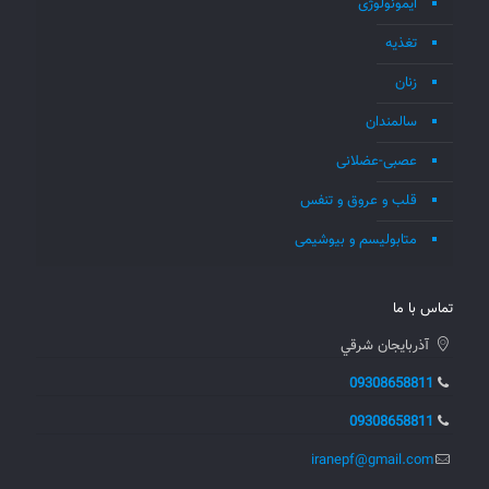
ایمونولوژی
تغذیه
زنان
سالمندان
عصبی-عضلانی
قلب و عروق و تنفس
متابولیسم و بیوشیمی
تماس با ما
آذربايجان شرقي
09308658811
09308658811
iranepf@gmail.com