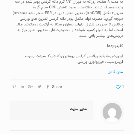
به مدت ۸ هفته، روزانه به میزان ۱/۳ گرم دانه کرفس پودر شده در سه
وعده مصرف کردند. یافته‌ها با وجود کاهش CRP سرم گروه
تمرین+مکمل­ (p <0/05)، تغییر معنی­ داری در ESR منجر نشد (p≥۰/۰۵).
نتیجه‌ گیری: مصرف توام مکمل پودر دانه کرفس تمرین ­های ورزشی
پیلاتس تا حدی در کنترل التهاب بیماران مبتلا به آرتریت­ روماتوئید مؤثر
است، اما به دلیل کمبود شواهد و محدودیت‌های تحقیق، هنوز نیاز به
بررسی‌های بیشتر باقی است.
کلیدواژه‌ها
آرتریت‌روماتوئید پیلاتس کرفس پروتئین واکنشی‌C- سرعت رسوب
اریتروسیت، فیزیولوژی ورزشی
متن کامل
Share
1
مدیر سایت