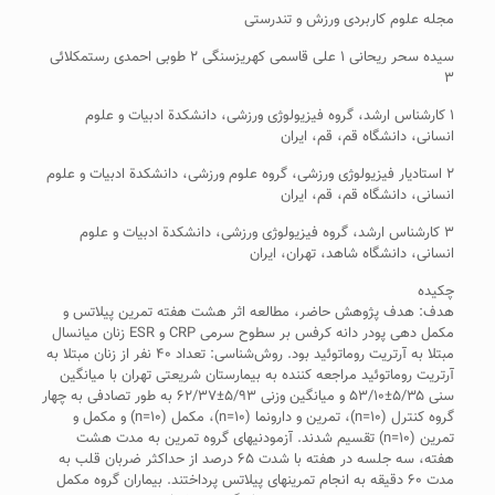
مجله علوم کاربردی ورزش و تندرستی
سیده سحر ریحانی ۱ علی قاسمی کهریزسنگی ۲ طوبی احمدی رستمکلائی
۳
۱ کارشناس ارشد، گروه فیزیولوژی ورزشی، دانشکدة ادبیات و علوم
انسانی، دانشگاه قم، قم، ایران
۲ استادیار فیزیولوژی ورزشی، گروه علوم ورزشی، دانشکدة ادبیات و علوم
انسانی، دانشگاه قم، قم، ایران
۳ کارشناس ارشد، گروه فیزیولوژی ورزشی، دانشکدة ادبیات و علوم
انسانی، دانشگاه شاهد، تهران، ایران
چکیده
هدف: هدف پژوهش حاضر، مطالعه­ اثر هشت هفته تمرین پیلاتس و
مکمل ­دهی پودر دانه کرفس بر سطوح سرمی CRP و ESR زنان میانسال
مبتلا به آرتریت­ روماتوئید بود. روش‌شناسی: تعداد ۴۰ نفر از زنان مبتلا به
آرتریت ­روماتوئید مراجعه کننده به بیمارستان شریعتی تهران با میانگین
سنی­ ۵/۳۵±۵۳/۱۰ و میانگین وزنی ۵/۹۳±۶۲/۳۷ به طور تصادفی به چهار
گروه کنترل (۱۰­=n)­، تمرین و دارونما (۱۰­=n)­­، مکمل (۱۰­=n)­ و مکمل و
تمرین (۱۰­=n)­ تقسیم شدند. آزمودنی­های گروه تمرین به مدت هشت
هفته، سه جلسه در هفته با شدت ۶۵ درصد از حداکثر ضربان قلب به
مدت ۶۰ دقیقه به انجام تمرین­های پیلاتس پرداختند. بیماران گروه مکمل