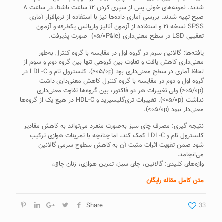
شدند. نمونه‌های خونی پس از سپری کردن ۱۲ ساعت ناشتا، در ساعت ۸
صبح تهیه شدند. بررسی آماری داده‌ها نیز با استفاده از نرم‌افزار آماری
SPSS نسخه ۲۱ و استفاده از آزمون آنالیز واریانس یکطرفه و آزمون
تعقیبی LSD در سطح معنی‌داری (۰۵/۰P&le) صورت پذیرفت.
یافته‌ها‌: گالانین سرم در گروه اول در مقایسه با گروه کنترل به‌طور
معنی‌داری کاهش یافت و تفاوت بین گروهی تنها بین گروه دوم و سوم از
لحاظ آماری در سطح معنی‌داری بود (۰۵/۰p<). کلسترول تام و LDL-C در
گروه اول و دوم در مقایسه با گروه کنترل کاهش معنی‌داری داشت
(۰۵/۰p<) ولی تغییرات هر دو فاکتور، بین گروه‌ها تفاوت معنی‌داری
نداشت (۰۵/۰p>). تغییرات تری‌گلیسیرید و HDL-C در هیچ یک از گروه‌ها
معنی‌دار نبود (۰۵/۰p>).
نتیجه گیری: مصرف چای سبز به‌صورت منفرد می‌تواند به کاهش مقادیر
کلسترول تام و LDL-C کمک کند، اما چنانچه با تمرینات هوازی ترکیب
شود ضمن تقویت اثرات مثبت آن به کاهش سطوح سرمی گالانین
می‌انجامد.
واژه‌های کلیدی: گالانین، چای سبز، تمرین هوازی، زنان چاق،
متن کامل مقاله رایگان
Share
33