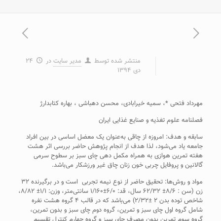
منتشر شده توسط
مدیر سایت
در
۲۴
دی ۱۳۹۴
مهرداد فتحی *، سمیه خیرابادی، محسن دهباشی ، بهاره کتابدارژ
فصلنامه علوم تغذیه و صنایع غذایی ایران
سابقه و هدف: امروزه از چاقی به‌عنوان یک معضل اساسی در بین افراد
جامعه یاد می‌شود، ‌لذا هدف از انجام پژوهش حاضر بررسی اثر هشت
هفته تمرین هوازی به همراه مکمل دهی چای سبز بر سطوح سرمی
گالانین و پروفایل چربی خون زنان چاق غیر ورزشکار می‌باشد.
مواد و روش‌ها: تحقیق حاضر از نوع نیمه تجربی است و در برگیرنده ۳۲
زن (سن : ۸/۶± ۶۲/۳۲ سال، قد: ۶/۰±۱/۱۶۰ سانتی‌متر، وزن: ۱/۱± ۸/۸۲،
شاخص توده بدن ۲ ±۲/۳۲) می‌باشد که در قالب ۴ گروه هشت نفره
شامل گروه اول چای سبز و تمرین، گروه دوم چای سبز و بدون تمرین،
گروه سوم تمرین بدون مصرف چای سبز و گروه چهارم کنترل تقسیم