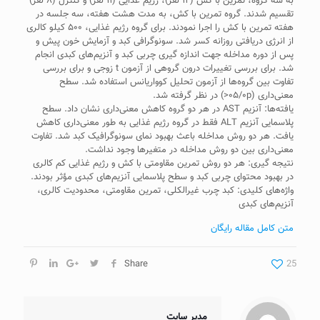
به سه گروه، تمرین با کش (۱۲ نفر)، رژیم غذایی (۱۱ نفر) و کنترل (۸ نفر)
تقسیم شدند. گروه تمرین با کش، به مدت هشت هفته، سه جلسه در
هفته تمرین با کش را اجرا نمودند. برای گروه رژیم غذایی، ۵۰۰ کیلو کالری
از انرژی دریافتی روزانه کسر شد. سونوگرافی کبد و آزمایش خون پیش و
پس از دوره مداخله جهت اندازه گیری چربی کبد و آنزیم‌ﻫﺎی کبدی انجام
شد. برای بررسی تغییرات درون گروهی از آزمون t زوجی و برای بررسی
تفاوت بین گروه‌ها از آزمون تحلیل کوواریانس استفاده شد. سطح
معنی‌داری (۰۵/۰p<) در نظر گرفته شد.
یافته‌ها‌: آنزیم AST در هر دو گروه کاهش معنی‌داری نشان داد. سطح
پلاسمایی آنزیم ALT فقط در گروه رژیم غذایی به طور معنی‌داری کاهش
یافت. هر دو روش مداخله باعث بهبود نمای سونوگرافیک کبد شد. تفاوت
معنی‌داری بین دو روش مداخله در متغیرها وجود نداشت.
نتیجه گیری: هر دو روش تمرین مقاومتی با کش و رژیم غذایی کم کالری
در بهبود محتوای چربی کبد و سطح پلاسمایی آنزیم‌های کبدی مؤثر بودند.
واژه‌های کلیدی: کبد چرب غیرالکلی، تمرین مقاومتی، محدودیت کالری،
آنزیم‌ﻫﺎی کبدی
متن کامل مقاله رایگان
Share
25
مدیر سایت