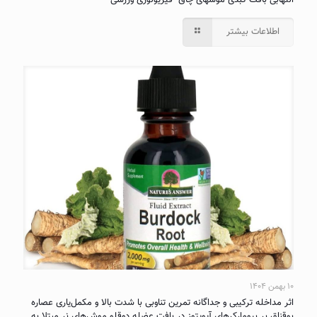
التهابی بافت کبدی موشهای چاق- فیزیولوژی ورزشی
اطلاعات بیشتر
۱۰ بهمن ۱۴۰۴
اثر مداخله ترکیبی و جداگانه تمرین تناوبی با شدت بالا و مکمل‌یاری عصاره
بوقناق بر بیومارکرهای آپوپتوز در بافت عضله دوقلو موش‌های نر مبتلا به