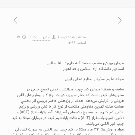
منتشر شده توسط
مدیر سایت
در
۱۹
اسفند ۱۳۹۶
مرجان بهزادی مقدم، محمد گله داری* ، لنا مطلبی
استادیار دانشگاه آزاد اسلامی واحد اهواز
مجله علوم تغذیه و صنایع غذایی ایران
سابقه و هدف: ﺑﻴﻤﺎری ﻛﺒﺪ ﭼﺮب غیرالکلی، ﻧﻮﻋﻲ ﺗﺠﻤﻊ ﭼﺮﺑﻲ در
ﺳﻠﻮل‌ﻫﺎی ﻛﺒﺪی اﺳﺖ ﻛﻪ خطر سیروز، دیابت نوع ۲ و بیماری‌های قلبی
عروقی را افزایش می‌دهد. ﻫﺪف از پژوهش ﺣﺎﺿﺮ ﺑﺮرﺳﻲ اﺛﺮ ﺑﺨﺸﻲ
ﻫﺸﺖ ﻫﻔﺘﻪ ﺗﻤﺮﻳﻦ مقاومتی منتخب از نوع کار با کش ورزشی و رژیم
غذایی کم کالری، ﺑﺮ سطوح پلاسمایی آسپارتات آمینوترانسفراز (AST) و
آلانین آمینوترانسفراز (ALT) و ﺑﺎﻓﺖ پارانشیم ﻛﺒﺪ، در ﺑﻴﻤﺎران مبتلا به ﻛﺒﺪ
ﭼﺮب غیر الکلی می‌باشد.
مواد و روش‌ها: ۳۳ مرد مبتلا به کبد چرب غیر الکلی به صورت تصادفی