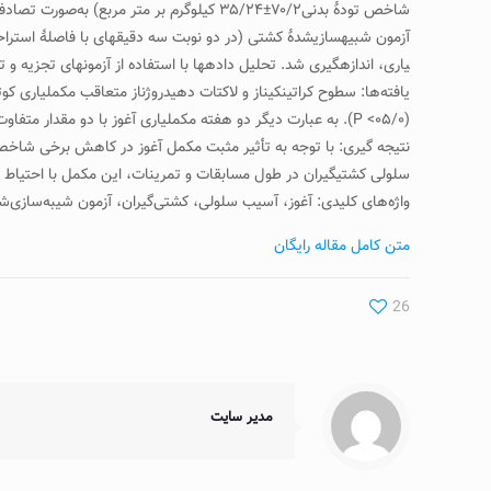
یاری، اندازه­گیری شد. تحلیل داده­ها با استفاده از آزمون­های تجزیه و
(۰۵/۰> P). به عبارت دیگر دو هفته مکمل­یاری آغوز با دو مقدار متفاوت باعث کاهش آسیب سلولی کشتی­گیران در دو گروه تجربی شد.
نتیجه گیری: با توجه به تأثیر مثبت مکمل آغوز در کاهش برخی شاخص­
سلولی کشتی­گیران در طول مسابقات و تمرینات، این مکمل با احتیاط د
واژه‌های کلیدی: آغوز، آسیب سلولی، کشتی‌گیران، آزمون شیبه‌سازی‌
متن کامل مقاله رایگان
26
مدیر سایت