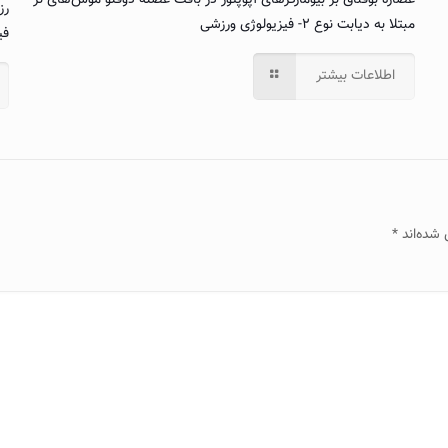
عصاره بوقناق بر بیومارکرهای آپوپتوز در بافت عضله دوقلو موش‌های نر
رز
مبتلا به دیابت نوع ۲- فیزیولوژی ورزشی
فی
اطلاعات بیشتر
 شده‌اند
*