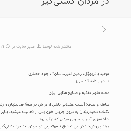
در مردان کشتی‌گیر
منتشر شده توسط
مدیر سایت
در
۱۹ خرداد ۱۳۹۷
توحید باقرپورگل، رامین امیرساسان* ، جواد حصاری
دانشیار دانشگاه تبریز
مجله علوم تغذیه و صنایع غذایی ایران
سابقه و هدف: آسیب عضلانی ناشی از ورزش در همۀ فعالیت­های ورزشی ای
لاکتات دهیدروژناز) به درون جریان خون پس از فعالیت می­شود. بنابر
شاخص­های آسیب سلولی مردان کشتی­گیر بود.