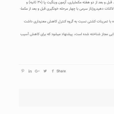
شاخص تودۀ بدنی۷۰/۲±۳۵/۲۴ کیلوگرم بر متر مربع) به‌صورت تصادفی به سه گروه تقسیم شدند: کنترل (۹ نفر)، تجربی یک (۹ نفر) و تجربی دو (۸ نفر). قبل و بعد از دو هفته مکمل­یاری، آزمون وینگیت پا (۳۰ ثانیه) و
و آزمون اجرا شد. شاخص­های کراتین­کیناز و لاکتات دهیدروژناز سرمی با چهار مرحله خون­گیری قبل و بعد از مکمل­
وز با دو مقدار ۳۰ و ۵۰ گرم در روز، در دو گروه تجربی یک و دو همراه با تمرینات کشتی نسبت به گروه کنترل کاهش معنی­داری داشت
 غذایی مجاز شناخته شده است، پیشنهاد می­شود که برای کاهش آسیب
Share