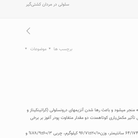
سلولی در مردان کشتی‌گیر
برچسب ها
موضوعات
جر می­شود و باعث رها شدن آنزیم­های درون­سلولی (کراتین­کیناز و
أثیر مکمل‌یاری کوتاه­مدت دو مقدار متفاوت پودر آغوز بر برخی
مواد و روش‌ها: در این تحقیق نیمه­تجربی دو سوکور ۲۶ مرد کشتی‌گیر تیم دانشگاه تبریز (با میانگین و انحراف استاندارد سن ۹۰/۱±۴۸/۲۱ سال، قد ۰۰/۶±۶۴/۱۷۴ سانتی­متر، وزن۲۰/۱۰±۹۶/۷۱ کیلوگرم، چربی ۶۰/۳±۷۸/۹% و