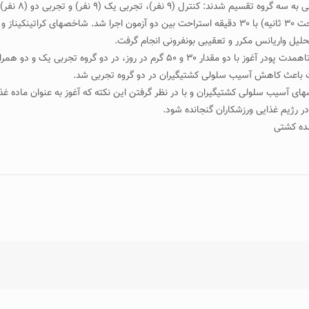
آزمون شبیه­سازی­شدۀ کشتی (در دو نوبت سه دقیقه­ای با فاصلۀ استراحت ۳۰ ثانیه) با ۳۰ دقیقه استراحت بین د
 تحلیل واریانس مکرر و تعقیبی بونفرونی انجام گرفت.
یافته‌ها‌: سطوح کراتین­کیناز و لاکتات دهیدروژناز متعاقب مکمل­یاری کوتاه­مدت پودر آغ
های آسیب سلولی کشتی­گیران و با در نظر گرفتن این نکته که آغوز به عنوان ماده
ر رژیم غذایی ورزشکاران گنجانده شود.
شده کشتی