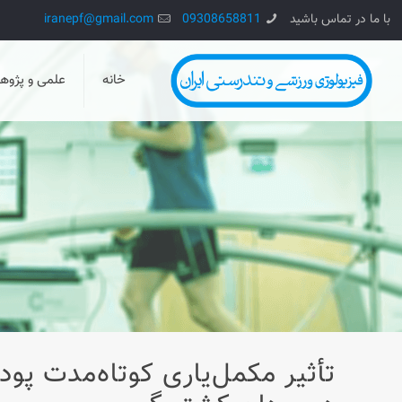
با ما در تماس باشید
09308658811
iranepf@gmail.com
خانه
علمی و پژو
تأثیر مکمل‌یاری کوتاه‌مدت پ