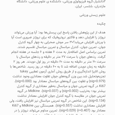
۲دانشیار،گروه فیزیولوژی ورزشی، دانشکده ی علوم ورزشی، دانشگاه
مازندران، بابلسر، ایران.
علوم زیستی ورزشی
چکیده
هدف از این پژوهش یافتن پاسخ این پرسش‌ها بود: آیا ورزش می‌تواند
نروژنز را افزایش دهد و فاکتور نروتروفیک که برای نروژنز ضروری است آیا
با ورزش افزایش می‌یابد؟۳۰ سر موش صحرایی به چهار گروه کنترل
جوان، تمرین جوان، کنترل میانسال و تمرین میانسال تقسیم شدند.
تمرین براساس اصل اضافه‌بار به مدت ۶ هفته و ۶ جلسه در هفته انجام
گرفت. رت‌های جوان با سرعت ۲۷ متر بر دقیقه و رت‌های میانسال با
سرعت ۲۰ متر بر دقیقه به مدت ۲۰ دقیقه در روز اول دویدند. هر روز ۲
دقیقه به زمان دویدن اضافه شد تا به ۶۰ دقیقه در روز رسید. شاخص‌ها با
روش الایزا اندازه‌گیری و از طریق روش آماری آزمون تعقیبی tukey
تجزیه‌وتحلیل شد.بین وزن گروه‌های جوان تفاوت معنا‌داری وجود نداشت
(sig=0.979) و تفاوت بین گروه‌های میانسال معنا‌دار بود (sig=0.000).
Ki67 در گروه تمرینی جوان و میانسال به‌طور معنا‌داری از گروه کنترل
بیشتر بود؛ به‌ترتیب (sig=0.002) و (sig=0.037). Midkine در گروه
تمرینی جوان در مقایسه با گروه کنترل جوان افزایش معنا‌دار نداشت
(sig=0.134). این شاخص در گروه تمرینی میانسال نیز افزایش یافت، ولی
افزایش معنا‌داری نداشت (sig=0.557). همبستگی بین Midkine و Ki67
معنا‌دار بود (r=0.407) (sig=0.029). تمرین مداوم می‌تواند نروژنز را در