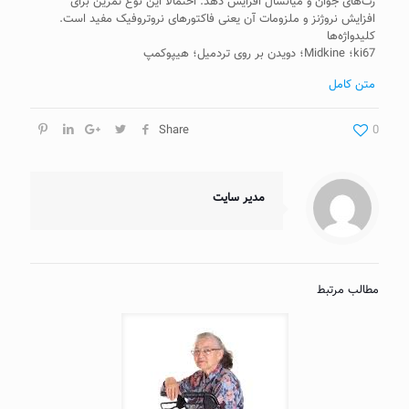
رت‌های جوان و میانسال افزایش دهد. احتمالاً این نوع تمرین برای
افزایش نروژنز و ملزومات آن یعنی فاکتورهای نروتروفیک مفید است.
کلیدواژه‌ها
ki67؛ Midkine؛ دویدن بر روی تردمیل؛ هیپوکمپ
متن کامل
Share
0
مدیر سایت
مطالب مرتبط