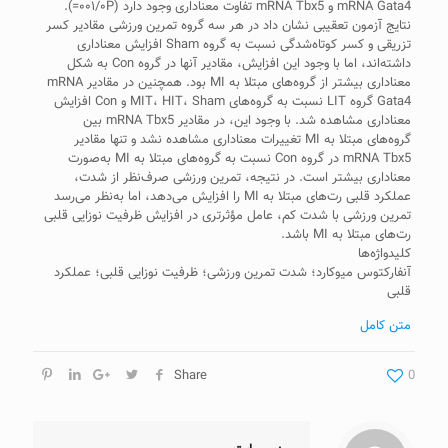
mRNA Gata4 و mRNA Tbx5 تفاوت معناداری وجود دارد (۰۰۱/۰P=).
نتایج آزمون تعقیبی نشان داد در هر سه گروه تمرین ورزشی مقادیر کسر
تزریقی و کسر کوتاه‌شدگی نسبت به گروه Sham افزایش معناداری
داشته‌اند، اما با وجود این افزایش، مقادیر آنها در گروه Con به شکل
معناداری بیشتر از گروه‌های مبتلا به MI بود. همچنین در مقادیر mRNA
Gata4 گروه LIT نسبت به گروه‌های MIT، HIT، Sham و Con افزایش
معناداری مشاهده شد. با وجود این، در مقادیر mRNA Tbx5 بین
گروه‌های مبتلا به MI تغییرات معناداری مشاهده نشد و تنها مقادیر
mRNA Tbx5 در گروه Con نسبت به گروه‌های مبتلا به MI به‌صورت
معناداری بیشتر است. در نتیجه، تمرین ورزشی صرف‌نظر از شدت،
عملکرد قلبی رت‌های مبتلا به MI را افزایش می‌دهد، اما به‌نظر می‌رسد
تمرین ورزشی با شدت کم، عامل مؤثرتری در افزایش ظرفیت نوزایی قلبی
رت‌های مبتلا به MI باشد.
کلیدواژه‌ها
آنفارکتوس میوکارد؛ شدت تمرین ورزشی؛ ظرفیت نوزایی قلبی؛ عملکرد
قلبی
متن کامل
Share
0