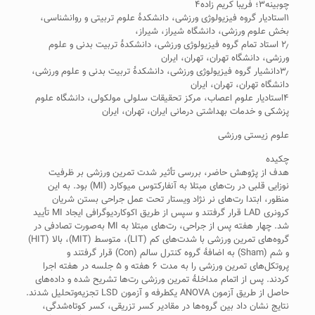
چوبینه۳؛ فریبا کریم زاده۴
۱استادیار گروه فیزیولوژی ورزشی، دانشکدۀ علوم تربیتی و روانشناسی،
بخش علوم ورزشی، دانشگاه شیراز، شیراز،
۲٫ استاد تمام گروه فیزیولوژی ورزشی، دانشکدۀ تربیت بدنی و علوم
ورزشی، دانشگاه تهران، تهران، ایران
۳٫دانشیار گروه فیزیولوژی ورزشی، دانشکدۀ تربیت بدنی و علوم ورزشی،
دانشگاه تهران، تهران، ایران
۴استادیار علوم اعصاب، مرکز تحقیقات سلولی مولکولی، دانشگاه علوم
پزشکی و خدمات بهداشتی درمانی ایران، تهران، ایران
علوم زیستی ورزشی
چکیده
هدف از پژوهش حاضر، بررسی تأثیر شدت تمرین ورزشی بر ظرفیت
نوزایی قلبی در رت‌های مبتلا به آنفارکتوس میوکارد (MI) بود. به این
منظور، ابتدا رت‌های نر نژاد ویستار تحت عمل جراحی بستن شریان
کرونری LAD قرار گرفتند و سپس از طریق اکوکاردیوگرافی ایجاد MI تأیید
شد. چهار هفته پس از جراحی، رت‌های مبتلا به MI به‌صورت تصادفی در
گروه‌های تمرین ورزشی با شدت‌های کم (LIT)، متوسط (MIT)، بالا (HIT)
و شم (Sham) به اضافۀ گروه کنترل سالم (Con) قرار گرفتند و
پروتکل‌های تمرین ورزشی را به مدت ۶ هفته و ۵ جلسه در هفته اجرا
کردند. پس از اتمام مداخلۀ تمرین ورزشی رت‌ها تشریح شده و داده‌های
حاصل از طریق آزمون ANOVA یکطرفه و آزمون LSD تجزیه‌وتحلیل شدند.
نتایج نشان داد بین گروه‌ها در مقادیر کسر تزریقی، کسر کوتاه‌شدگی،