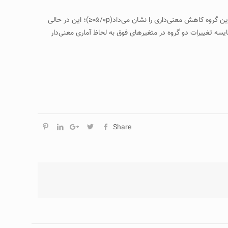
یافته‌ها: مقادیر فولیستاتین و نسبت فولیستاتین به مایوستاتین گروه تمرین شدید افزایش معنی‌داری یافت(۰۵/۰p≤)؛ هم‌چنین مقادیر مایوستاتین در این گروه کاهش معنی‌داری را نشان می‌داد(۰۵/۰p≤)؛ این در حالی
سبت فولیستاتین به مایوستاتین در گروه تمرین کم‌شدت به لحاظ آماری معنی‌دار نبود(۰۵/۰p≥)؛ هم‌چنین مقایسه تغییرات دو گروه در متغیرهای فوق به لحاظ آماری معنی‌دار
Share