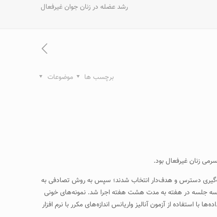
رشد عضله در زنان جوان غیرفعال
برچسب ها
موضوعات
رمی زنان غیرفعال بود.
عال ۲۰ تا ۳۰ سال با نمایه توده بدن ۲۲ تا ۲۵ کیلوگرم بر مترمربع به روش نمونه‌گیری دسترس و هدف‌دار انتخاب شدند؛ سپس به روش تصادفی به
رصد یک تکرار بیشینه) تقسیم شدند. پروتکل تمرینی سه جلسه در هفته به مدت هشت هفته اجرا شد. نمونه‌های خونی
ا با استفاده از آزمون آنالیز واریانس اندازه‌های مکرر با نرم افزار