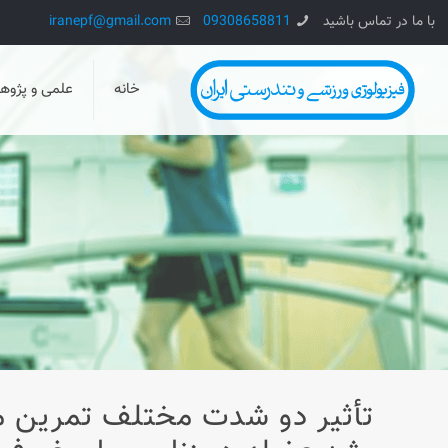
با ما در تماس باشید
09308658811
iranepf@gmail.com
خانه
علمی و پژو
تأثیر دو شدت مختلف تمرین مق