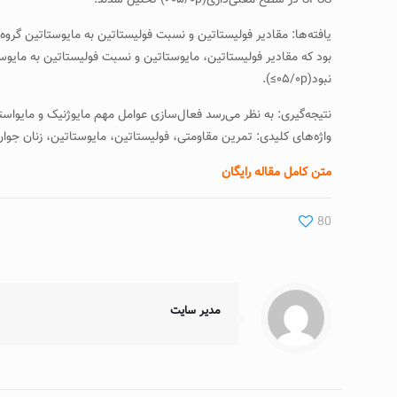
SPSS در سطح معنی‌داری(۰۵/۰p<) تحلیل شدند.
نبود(۰۵/۰p≥).
نتیجه‌گیری: به نظر می‌رسد فعال‌سازی عوامل مهم مایوژنیک و مایواستا
واژه‌های کلیدی: تمرین مقاومتی، فولیستاتین، مایوستاتین، زنان جوان
متن کامل مقاله رایگان
80
مدیر سایت