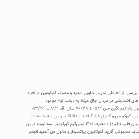
 بررسی اثر تعاملی تمرین تناوبی شدید و مصرف کورکومین در افراد
ای اکسایشی در مردان چاق مبتلا به دیابت نوع دو بود.
مواد و روش‌ها: در این تحقیق نیمه‌تجربی دوسوکور که با طرح پیش‌آزمون- پس‌آزمون با گروه کنترل انجام گرفت، ۶۰ مرد مبتلا به دیابت نوع دو با چربی خون بالا (میانگین سن ۰۵/۲ ± ۷۶/۳۸ سال، قد ۸۱/۲ ± ۵۳/۱۶۹
 و مصرف کورکومین، کورکومین و کنترل قرار گرفتند. مداخلة تمرینـی سه جلسه در
هفته (شامل ۱۰ مرحله تمرین، هر مرحله شامل ۳۰ ثانیه با شدت ۸۰ – ۸۵ درصد ضربان قلب ذخیره و۹۰ ثانیه استراحت فعال با شدت۵۰ – ۵۵ درصد ضربان قلب ذخیره) و مصرف ۲۱۰۰ میلی‌گرم کورکومین سه نوبت در روز
نه‌گیری در دو مرحله، پیش‌آزمون و پس‌آزمون به‌منظور سنجش غلظت پلاسمایی آنزیم پارااکسوناز-۱، آنزیم سوپراکساید دسموتاز، آنزیم گلوتاتیون پراکسیداز و مالون دی آلدئید انجام