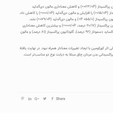
نتایج: نتایج نشان داد اثر تعاملی تمرین و مصرف کورکومین سبب افزایش معناداری پارااکسوناز-۱ (۰۱۴/۰P=)، سوپراکساید دسموتاز (۰۰۰۱/۰ P=)، گلوتاتیون پراکسیداز (۰۲۳/۰P=) و کاهش معناداری مالون دی‌آلدئید
(۰۰۰۱/۰P=) شد. همچنین اثر تمرین به‌تنهایی به‌طور معناداری سطوح سرمی پارااکسوناز-۱ (۰۱۰/۰P=)، سوپراکساید دسموتاز (۰۰۲/۰P=)، گلوتاتیون پراکسیداز (۰۱۵/۰P=) را افزایش و مالون دی‌آلدئید (۰۰۰۱/۰P=) را کاهش داد.
با این حال، اثر کورکومین به‌تنهایی سبب تغییرات معنادار در سطوح سرمی آنزیم‌های پارااکسوناز-۱ (۰۵۳/۰P=)، سوپراکساید دسموتاز (۰۹۲/۰P=)، گلوتاتیون پراکسیداز (۰۵۵/۰ P=) و مالون دی‌آلدئید (۰۷۹/۰P=) نشد.
بیشترین افزایش معناداری از پیش‌آزمون تا پس‌آزمون در پارااکسوناز-۱ (۲۶/۱۹ درصد، ۰۰۰۱/۰P=)، سوپراکساید دسموتاز (۳۷/۱۸ درصد، ۰۱۱/۰P=)، گلوتاتیون پراکسیداز (۲۰/۱۷ درصد، ۰۰۰۱/۰P=) و بیشترین کاهش معناداری
در مالون دی‌آلدئید (۴۷/۲۴ درصد، ۰۱۴/۰P=) در گروه تمرین همراه با مصرف کورکومین مشاهده شد. بیشترین اندازة اثر بر پارااکسوناز-۱ (۸۶ درصد)، سوپراکساید دسموتاز (۹۲ درصد)، گلوتاتیون پراکسیداز (۸۱ درصد) و مالون
ثر کورکومین با ایجاد تغییرات معنادار همراه نبود. در نهایت یافتة
راکسیدانی بدن مردان چاق مبتلا به دیابت نوع دو مناسب‌تر است.
Share