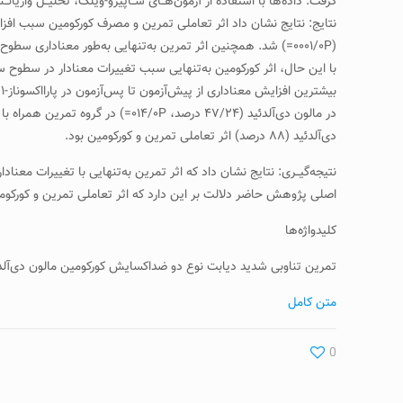
گرفت. داده‌ها با استفاده از آزمون‌هــای شــاپیرو-ویلک، تحلیــل واریانــس یک
دی‌آلدئید (۸۸ درصد) اثر تعاملی تمرین و کورکومین بود.
نتیجه‌گیــری: نتایج نشان داد که اثر تمرین به‌تنهایی با تغییرات مع
اصلی پژوهش حاضر دلالت بر این دارد که اثر تعاملی تمرین و کورکومی
کلیدواژه‌ها
تمرین تناوبی شدید دیابت نوع دو ضداکسایش کورکومین مالون دی‌آلد
متن کامل
0