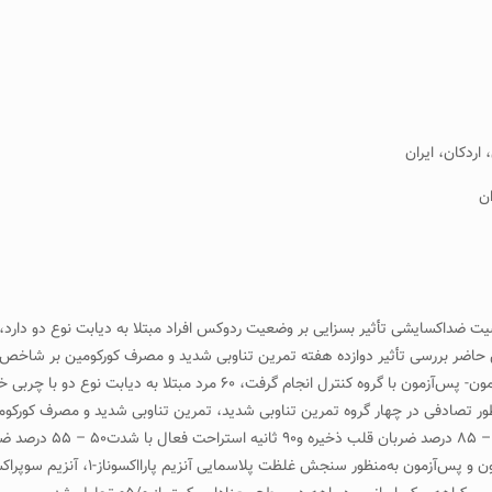
یت ضداکسایشی تأثیر بسزایی بر وضعیت ردوکس افراد مبتلا به دیابت نوع دو دارد،
ش حاضر بررسی تأثیر دوازده هفته تمرین تناوبی شدید و مصرف کورکومین بر شاخص‌ه
۵ ± ۰۹/۳۱ کیلوگرم بر متر مربع) به‌طور تصادفی در چهار گروه تمرین تناوبی شدید، تمرین تناوبی شدید
بـه مـدت دوازده هفتـه انجـام گرفت. نمو