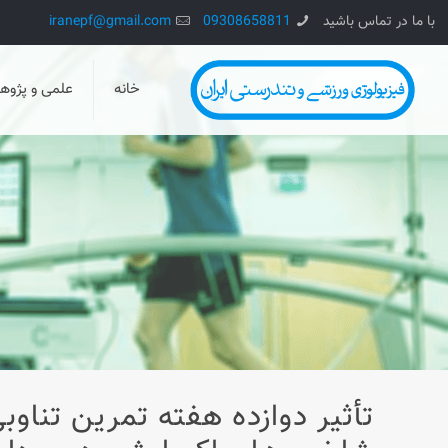
با ما در تماس باشید
09308658811
iranepf@gmail.com
خانه
علمی و پژو
تأثیر دوازده هفته تمرین تناو