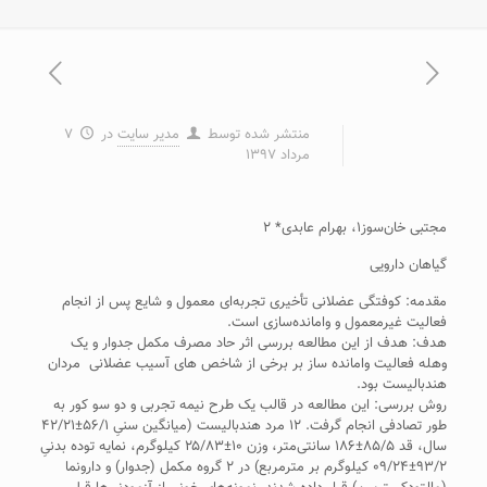
منتشر شده توسط
مدیر سایت
در
۷
مرداد ۱۳۹۷
مجتبی خان‌سوز۱، بهرام عابدی* ۲
گیاهان دارویی
مقدمه: کوفتگی عضلانی تأخیری تجربه‌ای معمول و شایع پس از انجام
فعالیت غیرمعمول و وامانده‌سازی است.
هدف: هدف از این مطالعه بررسی اثر حاد مصرف مکمل جدوار و یک
وهله فعالیت وامانده ساز بر برخی از شاخص های آسیب عضلانی مردان
هندبالیست بود.
روش بررسی: این مطالعه در قالب یک طرح نیمه تجربی و دو سو کور به
طور تصادفی انجام گرفت. ۱۲ مرد هندبالیست (میانگین سنیِ ۵۶/۱±۴۲/۲۱
سال، قد ۸۵/۵±۱۸۶ سانتی‌متر، وزن ۱۰±۲۵/۸۳ کیلوگرم، نمایه توده بدنیِ
۹۳/۲±۰۹/۲۴ کیلوگرم بر مترمربع) در ۲ گروه مکمل (جدوار) و دارونما