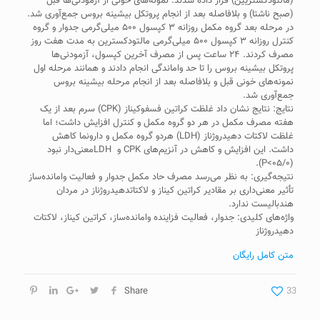
(مالتودکستریین) قرار داده شدند. نمونه‌های خونی از آزمودنی‌ها قبل
(صبح ناشتا) و بلافاصله بعد از انجام پروتکل بیشینه بروس جمع‌آوری شد.
در مرحله بعد گروه مکمل روزانه ۳ کپسول ۵۰۰ میلی‌گرمی جدوار و گروه
کنترل روزانه ۳ کپسول ۵۰۰ میلی‌گرمی مالتودکسترین به مدت هفت روز
مصرف کردند. ۲۴ ساعت پس از مصرف آخرین کپسول، آزمودنی‌ها
پروتکل بیشینه بروس را تا حد واماندگی انجام دادند و همانند مرحله اول
نمونه‌های خونی قبل و بلافاصله بعد از انجام مرحله بیشینه بروس
جمع‌آوری شد.
نتایج: نتایج نشان داد غلظت کراتین فسفوکیناز (CPK) سرم بعد از یک
هفته مصرف مکمل در هر دو گروه مکمل و کنترل افزایش داشت؛ اما
غلظت لاکتات دهیدروژناز (LDH) هردو گروه مکمل و دارونما کاهش
داشت. این افزایش و کاهش در آنزیم‌های CPK و LDHمعنی‌دار نبود
(۰۵/۰>P).
نتیجه‌گیری: به نظر می‌رسد مصرف حاد مکمل جدوار و فعالیت وامانده‌ساز
تأثیر معنی‌داری بر مقادیر کراتین کیناز و لاکتات­دهیدروژناز در مردان
هندبالیست ندارد.
واژه‌های کلیدی: جدوار، فعالیت فزاینده وامانده‌ساز، کراتین کیناز، لاکتات
دهیدروژناز
متن کامل رایگان
Share
33