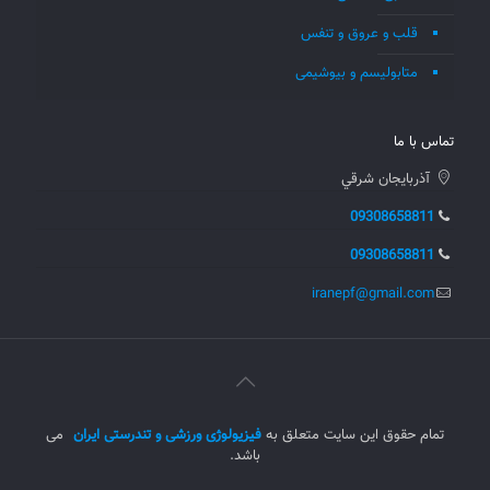
قلب و عروق و تنفس
متابولیسم و بیوشیمی
تماس با ما
آذربايجان شرقي
09308658811
09308658811
iranepf@gmail.com
تمام حقوق این سایت متعلق به
فیزیولوژی ورزشی و تندرستی ایران
می
باشد.