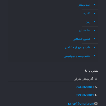
ایمونولوژی
تغذیه
زنان
سالمندان
عصبی-عضلانی
قلب و عروق و تنفس
متابولیسم و بیوشیمی
تماس با ما
آذربايجان شرقي
09308658811
09308658811
iranepf@gmail.com