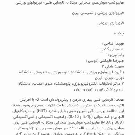
هایپوکمپ موش‌های صحرایی مبتلا به نارسایی قلبی- فیزیولوژی ورزشی
فیزیولوژی ورزشی و تندرستی ایران
فیزیولوژی ورزشی
چکیده
فهیمه فتاحی ۱
عباسعلی گائینی ۱
رضا نوری ۱
علیرضا قارداشی افوسی ۱
سهیلا عادلی ۲
۱ گروه فیزیولوژی ورزشی، دانشکده علوم ورزشی و تندرستی، دانشگاه
تهران، تهران، ایران
۲ مرکز تحقیقات الکتروفیزیولوژی، پژوهشکده علوم اعصاب، دانشگاه
علوم پزشکی تهران، تهران، ایران
هدف: نارسایی قلبی بیماری مزمن و پیش‌رونده‌ای است که با افزایش
التهاب سیستمیک و استرس اکسایشی باعث التهاب عصبی می‌شود. هدف
این مطالعه بررسی تأثیر تمرین تناوبی خیلی شدید (HIIT) بر سایتوکاین­های
التهابی و ضدالتهابی (IL-1β و IL-10)، وضعیت اکسیدانی و آنتی‌اکسیدانی
(SOD و MDA) هایپوکمپ موش‌های صحرایی مبتلا به نارسایی قلبی بود.
مواد و روش ها: در این مطالعه، ۲۴ سر موش صحرایی نر نژاد ویستار با
میانگین وزن ۲۵۰ تا ۳۰۰ گرم به صورت تصادفی به سه گروه سالم (H)،