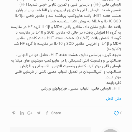
نارسایی قلبی (HF) و نارسایی قلبی و تمرین تناوبی خیلی شدید(HFT)
تقسیم شدند. نارسایی قلبی با تزریق ایزوپروترنول القا شد. پس از پایان
هشت هفته HIIT، بافت هایپوکمپ برداشته شد و مقادیر بافتی IL-1β،
IL-10 SOD و MDA به روش الایزا سنجیده شد.
یافته ها: نتایج نشان داد، مقادیر بافتی MDA و IL-1β گروه HF در مقایسه
به گروه H افزایش یافت؛ در حالی که مقادیر SOD و IL-10در مقایسه با
گروه H کاهش یافت (۰۱/۰P<). هشت هفته HIIT باعث کاهش مقادیر
MDA و IL-1β و افزایش مقادیر SOD و IL-10 در مقایسه با گروه HF شد
(۰۵/۰P<).
نتیجه گیری: براساس نتایج، هشت هفته HIIT، تعادل عوامل التهابی،
ضدالتهابی و وضعیت آنتی‌اکسیدانی را در هایپوکمپ موش­های های مبتلا به
نارسایی قلبی بهتر کرد. کاهش وضعیت التهابی، اکسیدانی و افزایش
ضدالتهاب و آنتی‌اکسیدان در تعدیل التهاب عصبی ناشی از نارسایی قلبی
مؤثر است.
کلیدواژه‌ها
HIIT، نارسایی قلبی، التهاب عصبی، فیزیولوژی ورزشی
متن کامل
Share
0