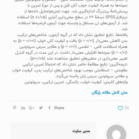
نمونه‌ها به همراه کیفیت خواب آنان قبل و پس از دورۀ تمرین با
پرسش‌نامۀ پیتزبرگ اندازه‌گیری شد. جهت تجزیه‌وتحلیل داده‌ها از
نرم‌افزارSPSS نسخۀ ۲۲ در سطح معنی‌داری آماری (۰/۰۵≥ α) استفاده
شد. از آزمون‌های تی مستقل و وابسته جهت آزمون فرضیه‌ها استفاده
شد.
یافته‌ها: نتایج تحقیق نشان داد که در گروه آزمون، شاخص‌های ترکیب
بدن کاهش معنی‌دار (۰/۰۱ = p) یافت و کیفیت کلی خواب (۰/۰۰۱ = p) به
همراه استقامت قلبی – تنفسی (۰/۰۱ = p) و مقادیر سرمی سروتونین
(۰/۰۱ = p) نمونه‌ها افزایش معنی‌دار داشت. در این مدت در گروه کنترل
تغییر معنی‌داری در متغیرهای تحقیق مشاهده نشد (۰/۰۵<p).
نتیجه‌گیری: نتایج مطالعۀ حاضر نشان داد که احتمالاً تمرین ترکیبی
مقاومتی – استقامتی موجب بهبود شاخص‌های ترکیب بدن، کیفیت خواب
و مقادیر سروتونین سرمی زنان یائسه می‌گردد.
واژه‌های کلیدی: کیفیت خواب، یائسگی، تمرین ترکیبی، سروتونین
متن کامل مقاله رایگان
Share
33
مدیر سایت