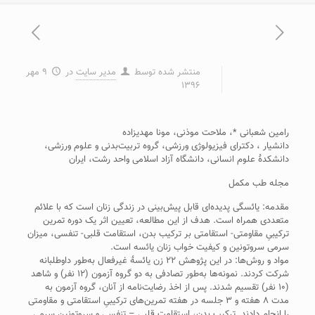
منتشر شده توسط
مدیر سایت
در
۹ مهر
۱۳۹۶
رامین شعبانی *، ملاحت موذنی، مونا مهدیزاده
دانشیار ، دکترای فیزیولوژی ورزشی، گروه تربیت‌بدنی و علوم ورزشی،
دانشکدۀ علوم انسانی، دانشگاه آزاد اسلامی واحد رشت، ایران
مجله طب مکمل
مقدمه: یائسگی پدیده‌ای قابل پیش‌بینی در زندگی زنان است که با علائم
متعددی همراه است. هدف از این مطالعه، تعیین اثر یک دوره تمرین
ترکیبیِ مقاومتی- استقامتی بر ترکیب بدن، استقامت قلبی- تنفسی، میزان
سرمی سروتونین و کیفیت خواب زنان یائسه است.
مواد و روش‌ها: در این پژوهش ۲۲ زن یائسۀ غیرفعال به‌طور داوطلبانه
شرکت کردند. نمونه‌ها به‌طور تصادفی به دو گروه آزمون (۱۲ نفر) و شاهد
(۱۰ نفر) تقسیم شدند. پس از اخذ رضایت‌نامه از آنان، گروه آزمون به
مدت ۸ هفته و ۳ جلسه در هفته تمرین‌های ترکیبیِ استقامتی و مقاومتی
را انجام دادند. ترکیب بدن، استقامت قلبی – تنفسی و سروتونین سرمی