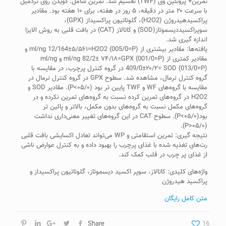
تمرین+ پروتئین وی (TWF) تقسیم شد. تمرین شامل: دویدن روی تردمیل
با سرعت ۲۰ متر در دقیقه، ۵ روز در هفته، برای ۱۰ هفته بود. مقادیر
پراکسیدهیدروژن (H2O2)، گلوتاتیون پراکسیداز (GPX)،
سوپراکسیددیسموتاز(SOD) و کاتالاز (CAT) در بافت قلبی به روش الایزا
اندازه گیری شد.
یافته‌ها‌: مقادیر بیشتری از ml/ng 12/164±۵/۵۶۱=H2O2 (005/0=P) و
مقادیر کمتری از ml/ng 82/2± ۷۴/۱۸=GPX (001/0=P) و ml/ng
409/0±۲۰/۲= SOD (013/0=P) در گروه کنترل پرچرب، در مقایسه با
گروه کنترل نرمال، مشاهده شد. سطوح GPX در گروه کنترل نرمال در
مقایسه با گروه‌های WF و TWF پایین تر بود (۰۵/۰>P). مقادیر SOD و
H2O2 در گروه‌های تمرین کرده نسبت به گروه‌های تمرین نکرده و در
گروه‌های مکمل نسبت به گروه‌های بدون مکمل، بالاتر و پائین تر
بود(۰۵/۰>P). سطوح CAT در این گروه‌های تغییر معنی‌داری نداشت
(۰۵/۰<P).
نتیجه گیری: تمرین استقامتی و WP می‌تواند تعادل اکسایشی بافت قلبی
رت‌های تغذیه شده با غذای پرچرب را بهبود داده و به کنترل عوارض ناشی
از غذای پر چرب در قلب کمک کند.
واژه‌های کلیدی: کاتالاز، سوپر اکسید دیسموتاز، گلوتاتیون پراکسیداز و
پراکسید هیدروژن
متن کامل رایگان
Share
16