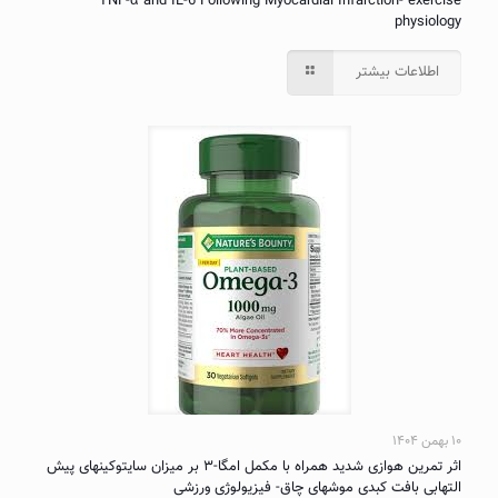
TNF-α and IL-6 Following Myocardial Infarction- exercise
physiology
اطلاعات بیشتر
۱۰ بهمن ۱۴۰۴
اثر تمرین هوازی شدید همراه با مکمل امگا-۳ بر میزان سایتوکینهای پیش
التهابی بافت کبدی موشهای چاق- فیزیولوژی ورزشی