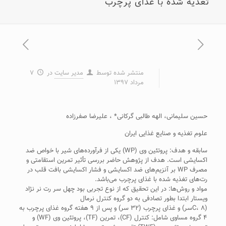
تغذیه شده با غذای پرچرب
منتشر شده توسط
مدیر سایت
در
۷
مرداد ۱۳۹۷
حسین سلیمانی، الهه طالبی گرکانی* ، علیرضا صفرزاده
علوم تغذیه و صنایع غذایی ایران
سابقه و هدف: پروتئین وی (WP) یکی از فرآورده‌های شیر با خواص ضد
اکسایشی است. هدف از پژوهش حاضر بررسی تأثیر تمرین استقامتی و
مصرف WP بر آنزیم‌های ضد اکسایشی و فشار اکسایشی بافت قلب در
رت‌های تغذیه شده با غذای پرچرب می‌باشد.
مواد و روش‌ها: در این تحقیق که از نوع تجربی بود چهل سر رت نر نژاد
ویستار ابتدا بطور تصادفی به دو گروه کنترل نرمال
(C، ۸سر) و غذای پرچرب (۳۲ سر) و پس از ۹ هفته گروه غذای پرچرب به
۴ گروه مساوی شامل: کنترل (CF)، تمرین (TF)، پروتئین وی (WF) و