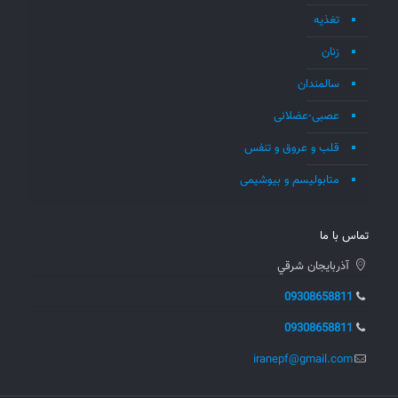
تغذیه
زنان
سالمندان
عصبی-عضلانی
قلب و عروق و تنفس
متابولیسم و بیوشیمی
تماس با ما
آذربايجان شرقي
09308658811
09308658811
iranepf@gmail.com