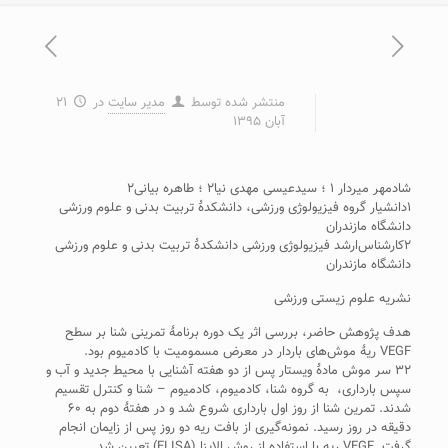
منتشر شده توسط
مدیر سایت
در
۲۱
آبان ۱۳۹۵
شادمهر میردار ۱ ؛ سیدعیسی مهدی نیا۲ ؛ طاهره بیانی۲
۱دانشیار گروه فیزیولوژی ورزشی، دانشکدۀ تربیت بدنی و علوم ورزشی
دانشگاه مازندران
۲کارشناس‌ارشد فیزیولوژی ورزشی دانشکدۀ تربیت بدنی و علوم ورزشی
دانشگاه مازندران
نشریه علوم زیستی ورزشی
هدف پژوهش حاضر، بررسی اثر یک دوره برنامۀ تمرینی شنا بر سطح
VEGF ریۀ موش‌های باردار در معرض مسمومیت با کادمیوم بود.
۳۲ سر موش مادۀ ویستار پس از دو هفته آشنایی با محیط جدید و آب و
سپس بارداری، به گروه شنا، کادمیوم، کادمیوم – شنا و کنترل تقسیم
شدند. تمرین شنا از روز اول بارداری شروع شد و در هفتۀ دوم به ۶۰
دقیقه در روز رسید. نمونه‌گیری از بافت ریه دو روز پس از زایمان انجام
گرفت. VEGF ریه با استفاده از روش الایزا (ELISA) تعیین شد.