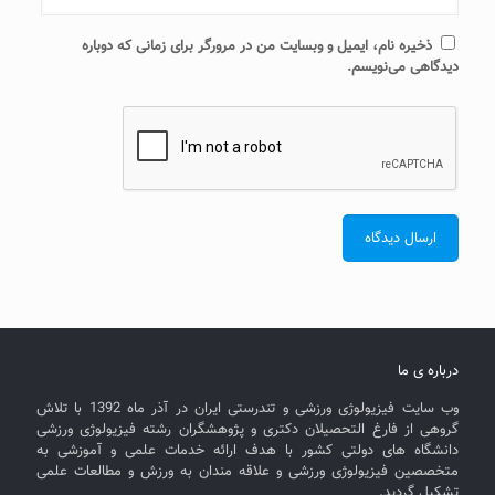
ذخیره نام، ایمیل و وبسایت من در مرورگر برای زمانی که دوباره
دیدگاهی می‌نویسم.
درباره ی ما
وب سایت فیزیولوژی ورزشی و تندرستی ایران در آذر ماه 1392 با تلاش
گروهی از فارغ التحصیلان دکتری و پژوهشگران رشته فیزیولوژی ورزشی
دانشگاه های دولتی کشور با هدف ارائه خدمات علمی و آموزشی به
متخصصین فیزیولوژی ورزشی و علاقه مندان به ورزش و مطالعات علمی
تشکیل گردید.