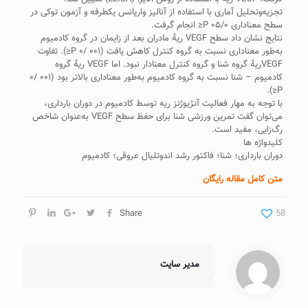
تجزیه‌وتحلیل آماری با استفاده از آنالیز واریانس یکطرفه و آزمون توکی در
سطح معناداری ۰۵/۰ P≤ انجام گرفت.
نتایج نشان داد سطح VEGF ریۀ مادران بعد از زایمان در گروه کادمیوم
به‌طور معنا‌داری نسبت به گروه کنترل کاهش یافت (۰۰۱ /۰ P≤). تفاوت
VEGFریۀ گروه شنا و گروه کنترل معنا‌دار نبود. اما VEGF ریۀ گروه
کادمیوم – شنا نسبت به گروه کادمیوم به‌طور معنا‌داری بالاتر بود (۰۰۱ /۰
P≤).
با توجه به مهار فعالیت آنژیوژنز ریه توسط کادمیوم در دوران بارداری،
می‌توان گفت تمرین ورزشی شنا برای حفظ سطح VEGF به‌عنوان شاخص
رگ‌زایی، مفید است.
کلیدواژه ها
دوران بارداری؛ شنا؛ فاکتور رشد اندوتلیال عروقی؛ کادمیوم
متن کامل مقاله رایگان
Share
58
مدیر سایت