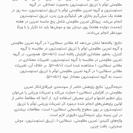
مقاومتی توأم با تزریق تستوسترون به‌صورت تصادفی. در گروه
تستوسترون و گروه تمرین مقاومتی توأم با تزریق تستوسترون، سه روز در
هفته یک میلی‌گرم به‌ازای هر کیلوگرم وزن بدن، تزریق تستوسترون
انجام می‌شد. پروتکل تمرین مقاومتی شامل پنج جلسه تمرین در هفته
(به‌مدت دوازده هفته) روی نردبان بود و موش‌ها باید ده تکرار را با وزنۀ
موردنظر انجام می‌دادند.
نتایج: یافته‌ها ‌نشان می‌دهد که‌ مقادیر نسفاتین-۱ در گروه ‌تمرین مقاومتی
‌و گروه تمرین مقاومتی توأم با تزریق تستوسترون ‌در مقایسه‌ با گروه
‌کنترل، ‌به‌‌طور‌ معنا‌داری ‌افزایش‌ یافته است (۰۵/۰>p). همچنین، ‌در گروه‌
تمرین‌ مقاومتی ‌در مقایسه ‌با گروه ‌تستوسترون، تغییرات معنا‌داری ‌در
مقادیر نسفاتین- ۱ مشاهده ‌شده است (۰۵/۰>p). بر خلاف آن، تغییرات
مقادیر نسفاتین-۱ در گروه تمرین‌ مقاومتی توأم با تزریق تستوسترون
نسبت به گروه تستوسترون معنادار نبود (۰۵/۰˃p).
نتیجه‌گیری: نتایج پژوهش حاضر از سودمندی غیرقابل‌‌انکار تمرین
مقاومتی در افزایش نسفاتین-۱ حمایت می‌کند و تمرینات ورزشی را می‌توان
برای تنظیم اشتها و انرژی مصرفی استفاده کرد. از آنجا که مطالعۀ حاضر از
اولین پژوهش‌های انجام ‌شده درمورد اثر تمرینات ورزشی توأم با تزریق
تستوسترون بر روی سطوح پلاسمایی نسفاتین-۱ است، مطالعات بیشتری
در این زمینه برای نتیجه‌گیری دقیق‌تر لازم است.
واژه‌های کلیدی: تمرین مقاومتی، نسفاتین-۱، تزریق تستوسترون، موش
صحرایی، بافت چربی