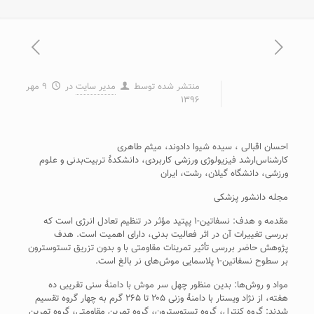
منتشر شده توسط
مدیر سایت
در
۹ مهر
۱۳۹۶
احسان اقبالی ، سیده شیوا دادوند، میثم طاهری
کارشناس‌ارشد فیزیولوژی ورزشی کاربردی، دانشکدۀ تربیت‌بدنی و علوم
ورزشی، دانشگاه گیلان، رشت، ایران
مجله دانشور پزشکی
مقدمه و هدف: نسفاتین-۱ پپتید مؤثر در تنظیم تعادل انرژی است که
بررسی تغییرات آن در اثر فعالیت بدنی، دارای اهمیت است. هدف
پژوهش حاضر بررسی تأثیر تمرینات مقاومتی با و بدون تزریق ‌تستوسترون
‌بر سطوح ‌نسفاتین-۱ پلاسمایی موش‌های ‌نر بالغ است.
مواد و روش‌ها: بدین منظور چهل سر موش با دامنۀ سنی تقریبی ده
هفته، از نژاد ویستار با دامنۀ وزنی ۲۰۵ تا ۲۶۵ گرم به چهار گروه تقسیم
شدند: گروه کنترل، گروه تستوسترون، گروه تمرین مقاومتی، گروه تمرین