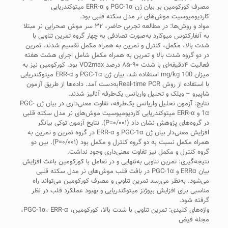
مصرف کورکومین بر بیان ژن PGC-1α و ERR-α میتوکندریایی
کاردیومیوسیت‌ موش‌های نر مدل سکته قلبی بود.
مواد و روش‌ها: در مطالعه تجربی حاضر، ۳۲ سر موش صحرایی نر مبتلا
به آنفارکتوس میوکارد به‌صورت تصادفی به چهار گروه تمرین تناوبی با
شدت بالا، مکمل، کنترل و تمرین به همراه مکمل تقسیم شدند. تمرین
در دو گروه شدت بالا و تمرین به همراه مکمل شامل اجرای هشت هفته
فعالیت ۴دقیقه‌ای با شدت ۹۰-۸۵ درصد VO2max بود. کورکومین نیز به
میزان mg/kg 100 استفاده شد. بیان ژن PGC-1α و ERR-α میتوکندریایی
با استفاده از روش Real-time PCRبه‌دست آمد. ﺩﺍﺩﻩ‌ﻫﺎ از طریق ﺁﺯﻣﻮن
شاپیرو – ویلک و تحلیل واریانس یک‌طرفه ﺁﻧﺎﻟﻴﺰ ﺷﺪﻧﺪ.
نتایج: آزمون تحلیل واریانس یک‌طرفه، تفاوت معنی‌داری در بیان ژن PGC-
1α و ERR-α میتوکندریایی کاردیومیوسیت‌ موش‌های نر مدل سکته قلبی
در گروه‌های پژوهش نشان داد (۰/۰۰۱=P). نتایج آزمون توکی بیانگر
افزایش معنی‌دار بیان ژن PGC-1α و ERR-α در گروه تمرین و تمرین به
همراه مکمل نسبت به دو گروه کنترل و مکمل بود (۰/۰۰۱=P). بین دو
گروه کنترل و مکمل نیز تفاوت معنی‌داری وجود نداشت.
نتیجه‌گیری: تمرین تناوبی به‌تنهایی و در تعامل با کورکومین باعث افزایش
بیان ERRα و PGC-1α در بافت قلب موش‌های نر مدل سکته قلبی
می‌شود. به‌نظر می‌رسد تمرین تناوبی و مصرف کورکومین می‌تواند راه
مناسبی برای افزایش بیوژنز میتوکندریایی و بهبود عملکرد قلب در نظر
گرفته شود.
واژه‌های کلیدی: تمرین تناوبی با شدت بالا، کورکومین، PGC-1α، ERR-α،
مجله فیض