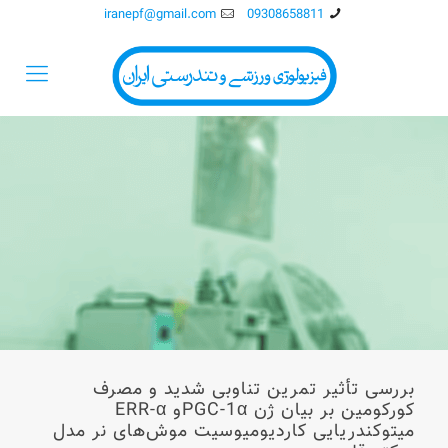
iranepf@gmail.com
09308658811
بررسی تأثیر تمرین تناوبی شدید و مصرف
کورکومین بر بیان ژن PGC-1αو ERR-α
میتوکندریایی کاردیومیوسیت‌ موش‌های نر مدل