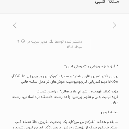
سکته قلبی
منتشر شده توسط
مدیر سایت
در
۹
مرداد ۱۴۰۱
* فیزیولوژی ورزشی و تندرستی ایران*
بررسی تأثیر تمرین تناوبی شدید و مصرف کورکومین بر بیان ژن PGC-1αو
ERR-α میتوکندریایی کاردیومیوسیت‌ موش‌های نر مدل سکته قلبی
مژده نداف فهمیده ، شهرام غلامرضائی* ، رامین شعبانی
گروه تربیت‌بدنی و علوم ورزشی، واحد رشت، دانشگاه آزاد اسلامی، رشت،
ایران
مجله فیض
سابقه و هدف: آنفارکتوس میوکارد یک وضعیت نکروزی حادّ عضله قلب
است. بنابراین هدف از پژوهش حاضر، بررسی تأثیر تمرین تناوبی شدید و