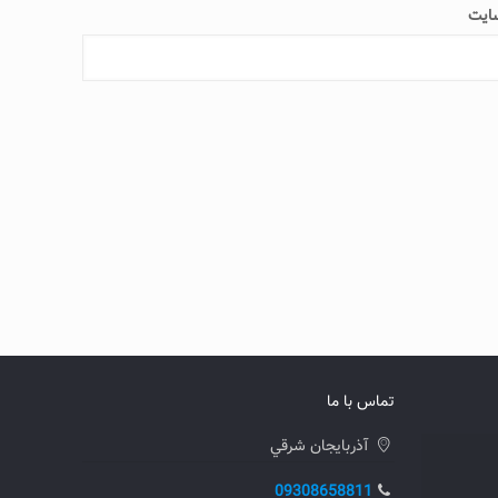
ایت
تماس با ما
آذربايجان شرقي
09308658811