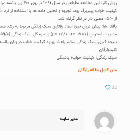
روش کار: این مطال
از ۰۵/۰ معنی دار در نظر گرفته شد.
مدیریت استرس (۱۷۱/۰- =r،ا ۰۰۱/۰ =p) و نمره کل سبک زندگی (۱۵۹/۰=p،ا ۰۰۱/۰ =r)، همبستگی معکوس و معنی داری وجود داشت.
نتیجه گیری:سبک زندگی سالم باعث بهبود کیفیت خواب در زنان یائس
کلیدواژگان
سبک زندگی؛ کیفیت خواب؛ یائسگی
متن کامل مقاله رایگان
32
مدیر سایت