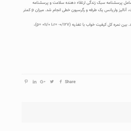
جام شد. ابزار مطالعه شامل پرسشنامه سبک زندگی ارتقاء دهنده سلامت و پرسشنامه
کیفیت خواب پیتزبرگ بود. تجزیه و تحلیل داده ها با استفاده از نرم افزار آماری SPSS (نسخه ۱۶) و آزمون های آماری ضریب همبستگی پیرسون، تی تست، آنالیز واریانس یک طرفه و رگرسیون خطی انجام شد. میزان p کمتر
یافته ها: بیش ترین نمره ابعاد رفتاری سبک زندگی مربوط به رشد معنوی و مسئولیت پذیری در برابر سلامت و کمترین نمره، مربوط به فعالیت فیزیکی بود. بین نمره کل کیفیت خواب با تغذیه (۰/۱۲۷- =r،ا ۰۱۱/۰ =p)،
Share