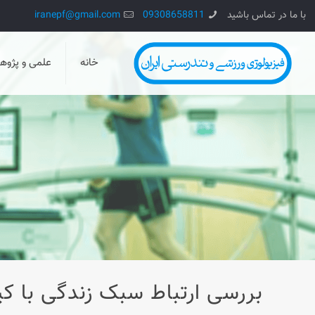
با ما در تماس باشید
09308658811
iranepf@gmail.com
خانه
علمی و پژو
بررسی ارتباط سبک زندگی با کی