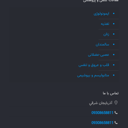
مقالات علمی و پژوهشی
ایمونولوژی
تغذیه
زنان
سالمندان
عصبی-عضلانی
قلب و عروق و تنفس
متابولیسم و بیوشیمی
تماس با ما
آذربايجان شرقي
09308658811
09308658811