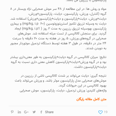
پارکینسونی با رزرپین می ­باشد.
مواد و روش ­ها: در این مطالعه از ۴۸ سر موش صحرایی نژاد ویستار در ۸
گروه (کنترل، ورزش، پارکینسون، دیابت، پارکینسون­+ورزش،
دیابت+ورزش، دیابت+پارکینسون و دیابت+پارکینسون+ورزش) استفاده شد.
دیابت به­ وسیله تزریق تک­دوز استرپتوزوتوسین (mg/kg, i.p ۶۰) و بیماری
پارکینسون به­وسیله تزریق رزرپین به­ مدت ۲ روز ( mg/kg, i.p1) ایجاد
گردید. برای سنجش کاتالپسی از تست میله استفاده شد. موش‌های
صحرایی در گروه‌های ورزش، ۵ روز در هفته به­ مدت ۲۰ دقیقه با سرعت
۲۴ متر در دقیقه، در طول ۳ هفته توسط دستگاه تردمیل موتو‌ردار مجبور
به دویدن شدند.
نتایج: میزان کاتالپسی در گروه دیابت+پارکینسون به ­طور معنی‌داری بیشتر
بود و در گروه ورزش+دیابت+پارکینسون کاهش معنی ­داری نسبت به گروه
دیابت+پارکینسون داشت.
نتیجه­ گیری: دیابت می‌تواند بر شدت کاتالپسی ناشی از رزرپین در
موش‌های صحرایی مدل پارکینسون موثر باشد. و ورزش می‌تواند باعث
بهبود کاتالپسی در این حیوانات گردد.
واژه‌های کلیدی: ورزش تردمیل، دیابت، پارکینسون، موش صحرایی
متن کامل مقاله رایگان
Share
19