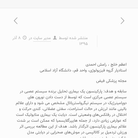
منتشر شده توسط
مدیر سایت
در
۸ آذر
۱۳۹۵
اعظم خلج ، رامش احمدی
استادیار گروه فیزیولوژی، واحد قم، دانشگاه آزاد اسلامی
مجله پزشکی فیض
سابقه و هدف: پارکینسون یک بیماری تحلیل برنده سیستم عصبی در
سیستم عصبی مرکزی است که توسط از دست دادن نورون­ های
دوپامینرژیک در سیستم نیگرواستریاتال مشخص می­ شود و دارای علائم
بالینی مانند لرزش در حالت استراحت، سفتی عضلانی، کندی حرکت و
اختلال در رفلکس‌های وضعیتی است. دیابت یک بیماری متابولیک است
که عوارض زیادی دارد، از جمله هایپرگلایسمیا که ممکن است بر شدت
علائم بیماری پارکینسون اثرگذار باشد. هدف از این مطالعه بررسی اثر
ورزش تردمیل بر کاتالپسی در موش‌های صحرایی نر دیابتی مدل