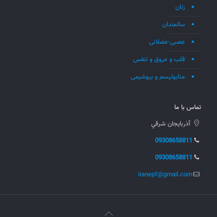
زنان
سالمندان
عصبی-عضلانی
قلب و عروق و تنفس
متابولیسم و بیوشیمی
تماس با ما
آذربايجان شرقي
09308658811
09308658811
iranepf@gmail.com