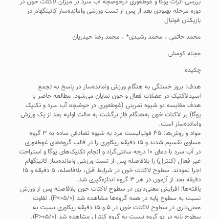
بررسی اثرات یوگا و غوطه‌وری درحوضچه آب سرد بر میزان لاکتات خون در
دوره مرحله بهبودی بعد از پس از تست ورزشی وامانده‌ساز کانینگهام در
بازیکنان فوتبال
محمد خاتمی ، محمد رشیدی* ، محمد رضا حیدریان
مجله کومش
چکیده
هدف: بروز خستگی به هنگام ورزش وامانده‌ساز در پاسخ به تجمع
اسیدلاکتیک در عضلات فعال و خون نمایان می‌شود. مطالعه حاضر با
هدف مقایسه دو شیوه تمرینی (غوطه‌وری در حوضچه آب سرد و تکنیک
یوگا) بر لاکتات خون به‌هنگام فاز برگشت به حالت اولیه بعد از یک ورزش
وامانده‌ساز است.
مواد و روش‌ها: ۴۵ فوتبالیست مرد به شیوه تصادفی ساده به ۳ گروه
مساوی تقسیم شدند و ۱۵ دقیقه ریکاوری را در قالب گروه‌های غوطه‌وری
در آب سرد با دمای ۱۰ درجه سانتی‌گراد و انجام تکنیک‌های یوگا و استراحت
غیر فعال (کنترل) را بلافاصله پس از تست ورزشی وامانده‌ساز کانینگهام
اجرا نمودند. سطوح لاکتات خون در شرایط قبل، بلافاصله، ۵ دقیقه و ۱۵
دقیقه بعد از آزمون در هر ۳ گروه اندازه‌گیری شد.
یافته‌ها: افزایش معنی‌داری در سطوح لاکتات خون بلافاصله پس از ورزش
نسبت به سطوح پایه در همه گروه‌ها مشاهده شد (۰۵/۰>P). تفاوت
معنی‌داری در سطوح لاکتات خون در ۵ و ۱۵ دقیقه ریکاوری نسبت به
سطوح پایه در دو گروه نسبت به گروه کنترل مشاهده شد (۰۵/۰<P).