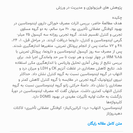
پژوهش های فیزیولوژی و مدیریت در ورزش
چکیده
هدف مطالعۀ حاضر، بررسی اثرات مصرف خوراکی داروی ایندومتاسین در
بهبود کوفتگی عضلانی تأخیری بود. ۲۰ مرد سالم، به دو گروه مساوی
تجربی و کنترل تقسیم شدند. گروه تجربی روزانه سه کپسول ۲۵ میلی­
گرمی ایندومتاسین و کنترل، دارونما دریافت کردند. در مراحل قبل، ۱، ۲۴،
۴۸ و ۷۲ ساعت پس از انجام پروتکل تمرینی، متغیرها اندازه‎گیری شدند.
پس از مصرف سه روز کپسول ایندومتاسین و دارونما، پروتکل تمرینی با
۸۵% ۱RM در چهار نوبت و هر نوبت تا سر حد واماندگی اجرا شد. برای
بررسی نتایج از روش آماری تحلیل واریانس با اندازه­گیری مکرر استفاده
شد. نتایج کاهش معنا­داری در غلظت آنزیم CK و LDH و میزان درد و
التهاب در گروه ایندومتاسین نسبت به گروه کنترل نشان داد. حداکثر
نیروی ایزوتونیک گروه تجربی در مقایسه با گروه کنترل کاهش کمتر و
معنا‎داری را نشان داد. دامنۀ حرکتی زانو گروه ایندومتاسین نسبت به گروه
کنترل التهاب کمتری داشت. می‎توان گفت که مصرف ایندومتاسین در دورۀ
بازگشت به حالت اولیه تأثیرات مفیدی در بهبود DOMS دارد.
کلیدواژه‌ها
ایندومتاسین؛ التهاب؛ درد؛ کراتین‌کیناز؛ کوفتگی عضلانی تأخیری؛ لاکتات
دهیدروژناز
متن کامل مقاله رایگان