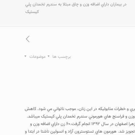
در بيماران داراي اضافه وزن و چاق مبتلا به سندرم تخمدان پلي
کيستيک
برچسب ها
موضوعات
 مي کند. اين سندرم، با ايجاد ناباروري و خطرات متابوليکه در اين زنان، موجب ناتواني مي شود. کاهش
 وزن و فراسنج هاي هورموني سندرم تخمدان پلي کيستيک ميباشد.
روش کار: اين كارآزمايي باليني تصادفي دو سو كور بر روي كليه بيماران مبتلا به سندرم تخمدان پلي كيستيك، مراجعه كننده به درمانگاه زنان بيمارستان الزهرا اصفهان در سال ۱۳۹۲ انجام گرفت.۶۰ زن داراي اضافه وزن و
ويز شد. هورمون هاي تستوسترون آزاد و انسولين ناشتا در ابتدا و