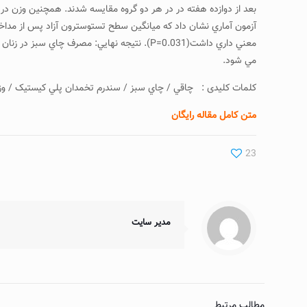
مي شود.
کلمات کلیدی : چاقي / چاي سبز / سندرم تخمدان پلي کيستيک / وز
متن کامل مقاله رایگان
23
مدیر سایت
مطالب مرتبط