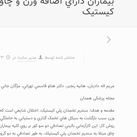
بيماران داراي اضافه وزن و چا
کيستيک
منتشر شده توسط
مدیر سایت
در
۲۳ اسفند ۳
مريم اله داديان، هانيه رنجبر، دکتر هتاو قاسمي تهراني، مژگان جاني 
مجله پزشکی همدان
وزن سبب بازگشت به سيکل هاي تخمک گذاري و دستيابي به حاملگي در
چاق مبتلا به سندرم تخمدان پلي كيستيك، به طور تصادفي به دو گروه 