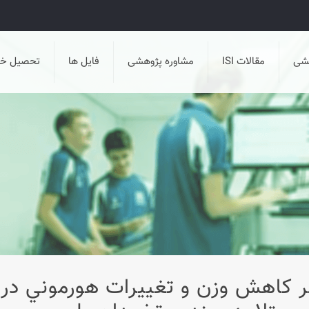
هشی
مقالات ISI
مشاوره پژوهشی
فایل ها
تحصیل خا
ر کاهش وزن و تغييرات هورموني در