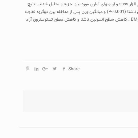
بعد از دوازده هفته در در هر دو گروه مقايسه شدند. همچنين وزن در هر دو گروه قبل و بعد از مداخله ارزيابي گرديدند. داده¬هاي آماري با استفاده از نرم افزار spss و آزمونهاي آماري مورد نياز تجزيه و تحليل شدند. نتايج:
آزمون آماري نشان داد که ميانگين سطح تستوسترون آزاد پس از مداخله بين دوگروه تفاوت معني داري دارد(P<0.001). همچنين ميانگين سطح انسولين ناشتا (P<0.001) و ميانگين وزن پس از مداخله بين دوگروه تفاوت
معني داري داشت(P=0.031). نتيجه نهايي: مصرف چاي سبز در زنان داراي اضافه وزن و چاق مبتلا به سندروم پلي کيستيک موجب کاهش وزن، کاهش BMI ، کاهش سطح انسولين ناشتا و کاهش سطح تستوسترون آزاد
Share