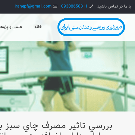
با ما در تماس باشید
09308658811
iranepf@gmail.com
خانه
علمی و پژو
بررسي تاثير مصرف چاي سبز ب