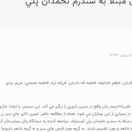
ق مبتلا به سندرم تخمدان پلي
۱۳۹
قربان، اعظم دادخواه، فاطمه اله داديان، فرزانه ذره، فاطمه محمدي، مريم يزدي
مقدمه و هدف: سندرم تخمدان پلي کيستيک، اختلال شايعي است که تقريبا۱۰درصد زنان واقع در سنين باروري را درگير
 بسياري از اين بيماران مي شود. هدف از مطالعه حاضر تعيين تاثير چاي سبز بر
شاهد و مورد تقسيم شدند. به گروه مورد قرص چاي سبز و به گروه شاهد دارونما تج