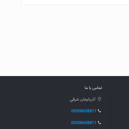
تماس با ما
آذربايجان شرقي
09308658811
09308658811