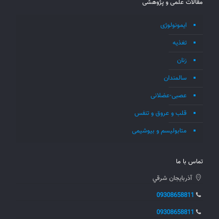
مقالات علمی و پژوهشی
ایمونولوژی
تغذیه
زنان
سالمندان
عصبی-عضلانی
قلب و عروق و تنفس
متابولیسم و بیوشیمی
تماس با ما
آذربايجان شرقي
09308658811
09308658811