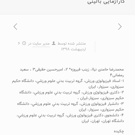
کارآزمایی بالینی
منتشر شده توسط
مدیر سایت
در
۶
اردیبهشت ۱۳۹۸
محمدرضا حامدی نیا۱، زینب فیروزه* ۲، امیرحسین حقیقی۳ ، سعید
رمضانی۴
۱- استاد فیزیولوژی ورزش، ﮔﺮوه ﺗﺮﺑﻴﺖ ﺑﺪﻧﻲ ﻋﻠﻮم ورزﺷﻲ، داﻧﺸﮕﺎه حکیم
سبزواری، سبزوار، ایران
۲- دﻛﺘﺮی ﻓﻴﺰﻳﻮﻟﻮژی ورزش، ﮔﺮوه ﺗﺮﺑﻴﺖ ﺑﺪﻧﻲ ﻋﻠﻮم ورزﺷﻲ، داﻧﺸﮕﺎه
حکیم سبزواری، سبزوار،ایران ،
۳- دانشیار ﻓﻴﺰﻳﻮﻟﻮژی ورزش، ﮔﺮوه ﺗﺮﺑﻴﺖ ﺑﺪﻧﻲ ﻋﻠﻮم ورزﺷﻲ، داﻧﺸﮕﺎه
حکیم سبزواری، سبزوار، ایران
۴- داﻧﺸﺠﻮی دﻛﺘﺮی ﻓﻴﺰﻳﻮﻟﻮژی ورزش، ﮔﺮوه ﺗﺮﺑﻴﺖ ﺑﺪﻧﻲ ﻋﻠﻮم ورزﺷﻲ،
داﻧﺸﮕﺎه تهران، تهران، ایران
چکیده