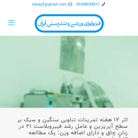
iranepf@gmail.com
09308658811
اثر ۱۲ هفته تمرینات تناوبی سنگین و سبک بر
سطح آیریزین و عامل رشد فیبروبلاست ۲۱ در
زنان چاق و دارای اضافه وزن: یک مطالعه