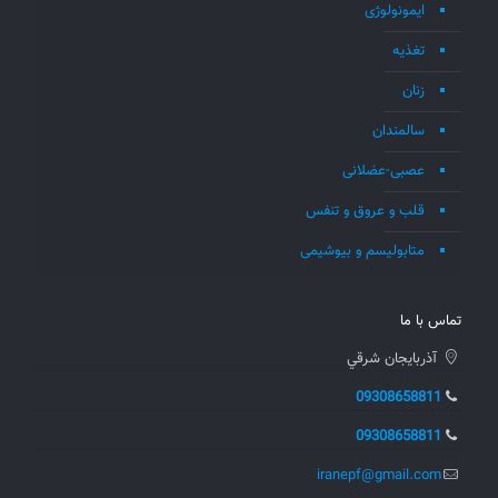
ایمونولوژی
تغذیه
زنان
سالمندان
عصبی-عضلانی
قلب و عروق و تنفس
متابولیسم و بیوشیمی
تماس با ما
آذربايجان شرقي
09308658811
09308658811
iranepf@gmail.com