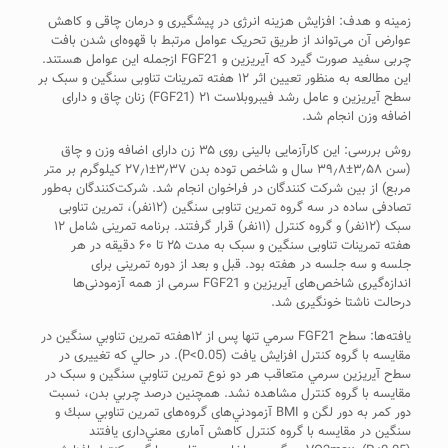
زمینه و هدف: افزایش هزینه انرژی در پیشگیری و درمان چاقی و کاهش
عوارض آن می‌تواند از طریق تحریک عوامل مرتبط با قهوه‌ای شدن بافت
چربی سفید صورت گیرد که آیریزین و FGF21 ازجمله این عوامل هستند.
این مطالعه به منظور تعیین اثر ۱۲ هفته تمرینات تناوبی سنگین و سبک بر
سطح آیریزین و عامل رشد فیبروبلاست ۲۱ (FGF21) زنان چاق و دارای
اضافه وزن انجام شد.
روش بررسی: این کارآزمایی بالینی روی ۳۵ زن دارای اضافه وزن و چاق
(سن ۳٫۵۸±۳۹٫۸ سال و شاخص توده بدن ۳٫۳۷±۲۷٫۱ کیلوگرم بر متر
مربع) از بین شرکت کنندگان در فراخوان انجام شد. شرکت‌کنندگان به‌طور
تصادفی ساده در سه گروه تمرین تناوبی سنگین (۱۲نفر)، تمرین تناوبی
سبک (۱۲نفر) و گروه کنترل (۱۱نفر) قرار گرفتند. برنامه تمرینی شامل ۱۲
هفته تمرینات تناوبی سنگین و سبک به مدت ۲۵ تا ۶۰ دقیقه در هر
جلسه و سه جلسه در هفته بود. قبل و بعد از دوره تمرینی برای
اندازه‌گیری شاخص‌های آیریزین و FGF21 سرمی از همه آزمودنی‌ها
درحالت ناشتا خونگیری شد.
یافته‌ها: ﺳﻄح FGF21 ﺳﺮﻣﻲ ﺗﻨﻬﺎ ﭘﺲ از ۱۲ﻫﻔﺘﻪ ﺗﻤﺮﻳﻦ ﺗﻨﺎوﺑﻲ ﺳﻨﮕﻴﻦ در
مقایسه با گروه کنترل اﻓﺰاﻳﺶ ﻳﺎﻓﺖ (P<0.05). در ﺣﺎﻟﻲ ﻛﻪ ﺗﻐﻴﻴﺮی در
ﺳﻄح آﻳریزین ﺳﺮﻣﻲ ﻣﺘﻌﺎﻗﺐ ﻫﺮ دو ﻧﻮع ﺗﻤﺮﻳﻦ ﺗﻨﺎوﺑﻲ ﺳﻨﮕﻴﻦ و سبک در
مقایسه با گروه کنترل مشاهده نشد. همچنین درﺻﺪ ﭼﺮﺑﻲ ﺑﺪن، ﻧﺴﺒﺖ
دور ﻛﻤﺮ ﺑﻪ دور ﻟﮕﻦ و BMI آزﻣﻮدﻧﻲ‌ﻫﺎی ﮔﺮوهﻫﺎی ﺗﻤﺮﻳﻦ ﺗﻨﺎوﺑﻲ ﺳﺒﻚ و
ﺳﻨﮕﻴﻦ در ﻣﻘﺎﻳﺴﻪ ﺑﺎ ﮔﺮوه ﻛﻨﺘﺮل ﻛﺎﻫﺶ آماری ﻣﻌﻨﻲ‌داری یافتند