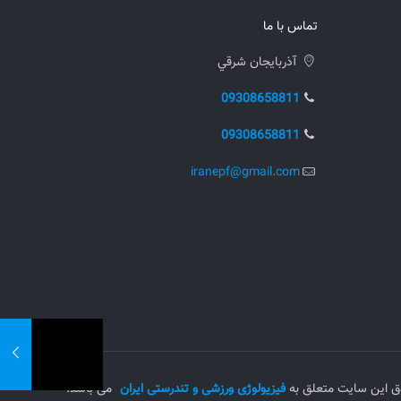
تماس با ما
آذربايجان شرقي
09308658811
09308658811
iranepf@gmail.com
ق این سایت متعلق به
فیزیولوژی ورزشی و تندرستی ایران
می باشد.