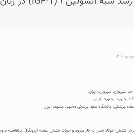
تنه، توده بدون چربی و فاکتور رشد شبه انسولین ۱ (IGF-1) در زنان
خه کشش- کوتاه شدن به کار می­رود و حرکت کشش عضله (برونگرا)، بلافاصله به‌وسیل