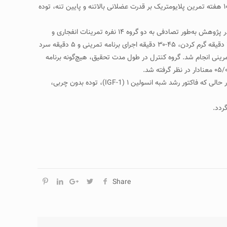
نقش تمرینات پلایومتریک در هیپرتروفی عضلانی و سنتز پروتئین و در نتیجه افزایش عوامل رشد و آمادگی عضلانی، مطالعه حاضر با هدف بررسی تأثیر ۱۰ هفته تمرین پلایومتریک بر قدرت عضلانی بالاتنه و پایین تنه، توده
روش‌کار: این مطالعه کارآزمایی با تخصیص تصادفی در سال ۱۳۹۵ بر روی ۲۸ زن جوان ۲۹-۲۰ سال در شهر مشهد انجام شد. زنان جوان داوطلب شرکت در پژوهش به‌طور تصادفی به دو گروه ۱۴ نفره تمرینات انفجاری و
کنترل تقسیم شدند. برنامه تمرینی پژوهش حاضر به مدت ۱۰ هفته و هفته‌ای ۳ جلسه اجرا گردید. مدت زمان هر جلسه تمرینی ۶۰-۴۵ دقیقه و شامل ۱۰ دقیقه گرم کردن، ۴۵-۳۰ دقیقه اجرای برنامه تمرینی و ۵ دقیقه سرد
تمرینی انجام شد. گروه کنترل در طول مدت تحقیق، هیچ‌گونه برنامه
یافته­ها: بر اساس نتایج مطالعه، قدرت عضلانی بالاتنه، پایین‌تنه و حداکثر اکسیژن مصرفی در پایان دوره به‌طور معنی‌داری افزایش یافته بود (۰۵/۰>p)، در حالی که فاکتور رشد شبه‌ انسولین ۱ (IGF-1)، توده بدون چربی،
Share