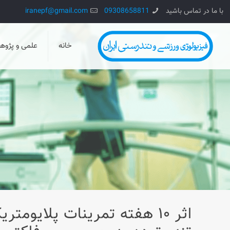
با ما در تماس باشید
09308658811
iranepf@gmail.com
خانه
علمی و پژو
اثر ۱۰ هفته تمرینات پلایوم