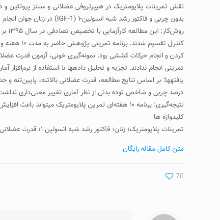
بدون چربی و فاکتور رشد شبه انسولین-۱ (IGF-1) در زنان جوان انجام شد.
کردن و انجام حرکات کششی بود. نمونه‌گیری خونی، آزمون قدرت عضلانی 
تمرینی انجام ندادند. تجزیه و تحلیل داده­ها با استفاده از نرم‌افزار آماری SPSS (نسخه ۲۱) و آزمون­های تی‌مستقل و تی وابسته انجام ﺷﺪ. میزان p‌ کمتر از ۰۵/۰ ﻣﻌﻨﺎدار در ﻧﻈﺮ ﮔﺮﻓ
درصد چربی و شاخص توده بدنی از نظر آماری تغییر معنی‌داری نداشت (۰۵/۰<p
نتیجه‌گیری: برنامه ۱۰ هفته‌ای تمرین پلایومتریک می­تواند باعث افزایش قدرت در عضلات اندام­های بالاتنه و پایین‌تنه و همچنین ظرفیت هوازی زنان جوان گردد.
کلیدواژه ها
تمرینات پلایومتریک؛ زنان؛ فاکتور رشد شبه انسولین ۱؛ قدرت عضلانی
متن کامل مقاله رایگان
70