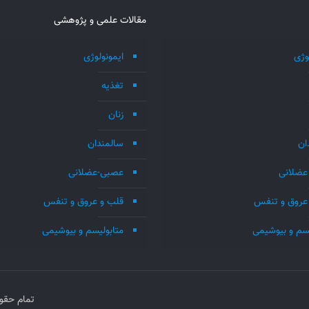
مقالات علمی و پژوهشی
وژی
ایمونولوژی
تغذیه
زنان
ان
سالمندان
عضلانی
عصبی-عضلانی
عروق و تنفس
قلب و عروق و تنفس
یسم و بیوشیمی
متابولیسم و بیوشیمی
تمام حقو