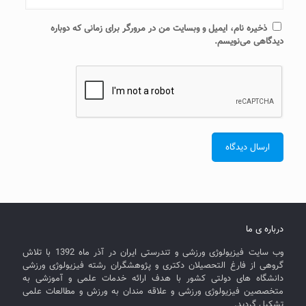
ذخیره نام، ایمیل و وبسایت من در مرورگر برای زمانی که دوباره
دیدگاهی می‌نویسم.
درباره ی ما
وب سایت فیزیولوژی ورزشی و تندرستی ایران در آذر ماه 1392 با تلاش
گروهی از فارغ التحصیلان دکتری و پژوهشگران رشته فیزیولوژی ورزشی
دانشگاه های دولتی کشور با هدف ارائه خدمات علمی و آموزشی به
متخصصین فیزیولوژی ورزشی و علاقه مندان به ورزش و مطالعات علمی
تشکیل گردید.