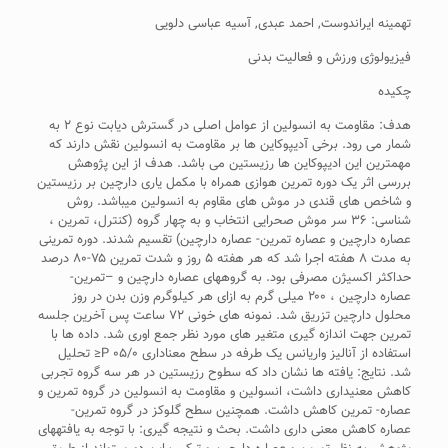
تهمینه ایراندوست, احمد عبدی, آسیه عباسی دلویی
فیزیولوژی ورزش و فعالیت بدنی
چکیده
هدف: مقاومت به انسولین از عوامل اصلی در گسترش دیابت نوع ۲ به
شمار می رود. برخی آدیپوکاین ها بر مقاومت به انسولین نقش دارند که
مهمترین این ادیپوکاین ها رزیستین می باشد. هدف از این پژوهش
بررسی اثر یک دوره تمرین هوازی همراه با مکمل یاری دارچین بر رزیستین
و شاخص های قندی در موش های مقاوم به انسولین می­باشد. روش
شناسی: ۳۶ سر موش صحرایی انتخاب و به چهار گروه (کنترل، تمرین ،
عصاره دارچین و عصاره تمرین- عصاره دارچین) تقسیم شدند. دوره تمرینی
به مدت ۸ هفته اجرا شد که هر هفته ۵ روز و شدت تمرین ۷۵-۸۰ درصد
حداکثر اکسیژن مصرفی بود. به گروه­های عصاره دارچین و –تمرین-
عصاره دارچین ، ۲۰۰ میلی گرم به ازای هر کیلوگرم وزن بدن در روز
محلول دارچین تزریق شد. نمونه های خونی ۷۲ ساعت پس آخرین جلسه
تمرين جهت اندازه گیری متغیر های مورد نظر جمع اوری شد. داده ها با
استفاده از آنالیز واریانس یک طرفه در سطح معناداری ۰۵/۰ P≤ تحلیل
شد. نتایج: یافته ها نشان داد که سطوح رزیستین در هر سه گروه تجربی
کاهش معنی­داری داشت، انسولین و مقاومت به انسولین در گروه تمرین و
عصاره- تمرین کاهش داشت. همچنین سطح گلوکز در گروه تمرین-
عصاره کاهش معنی داری داشت. بحث و نتیجه گیری: با توجه به یافته­های