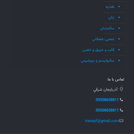
تغذیه
زنان
سالمندان
عصبی-عضلانی
قلب و عروق و تنفس
متابولیسم و بیوشیمی
تماس با ما
آذربايجان شرقي
09308658811
09308658811
iranepf@gmail.com