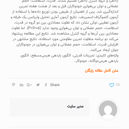
(۸نفر) و گروه کنترل (۸نفر) تقسيم شدند. قدرت، استقامت، حجم
عضلانی و توان بی‌هوازی جودوکاران قبل و بعد از هشت هفته تمرين
اندازه‌گيری شد. پس از اطمينان از طبيعی بودن توزيع داده‌ها با استفاده از
آزمون کلموگراف‌-‌اسميرنف، نتايج آزمون آماری تحليل واريانس يک طرفه و
آزمون تعقيبی توکی نشان داد که تفاوت معناداری بين دو گروه در قدرت،
استقامت، حجم عضلانی و توان بی‌هوازی وجود ندارد (P<0•۰۵). اما تفاوت
معناداری بين آن‌ها و گروه کنترل مشاهده شد. نتايج اين مطالعه پيشنهاد
می‌کند دو برنامه متفاوت تمرين مقاومتی مورد استفاده، نتايج مشابهی در
افزايش قدرت، استقامت، حجم عضلانی و توان بی‌هوازی در جودوکاران
جوان ايجاد می‌کنند.
واژه‌های کلیدی: تمرينات‌ قدرتی، الگوی باردهی هرمی‌مسطح، الگوی
باردهی هرمی‌دوگانه، جودوکار،
متن کامل مقاله رایگان
Share
19
مدیر سایت