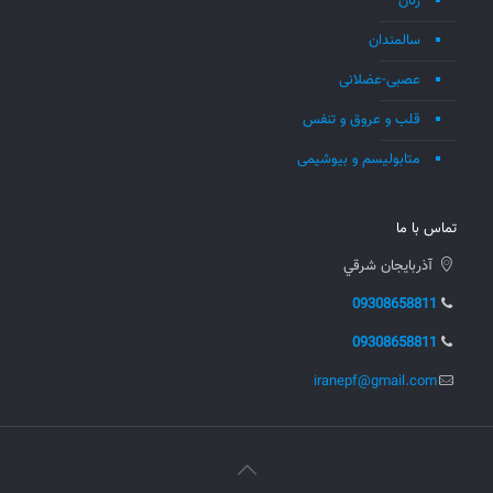
زنان
سالمندان
عصبی-عضلانی
قلب و عروق و تنفس
متابولیسم و بیوشیمی
تماس با ما
آذربايجان شرقي
09308658811
09308658811
iranepf@gmail.com