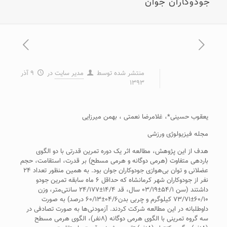
جودوکاران جوان
منتشر شده توسط
مدیر سایت
در
۹ آذر
۱۳۹۳
يعقوب حسينی*، غلامرضا نعمتی ، بهمن ميرزايی
مجله فیزیولوژی ورزشی
هدف از اين پژوهش،‏ مطالعه اثر يک دوره تمرين قدرتی با دو الگوی
باردهی متفاوت (هرمی دوگانه و هرمی مسطح) بر قدرت، استقامت، حجم
عضلانی و توان بی‌هوازی جودوکاران جوان بود. به همين منظور تعداد ۲۴
نفر از جودوکاران شهر کرمانشاه که حداقل ۶ ماه سابقه تمرين جودو
داشتند (سن ۵۴/۱±۰۳/۱۹ سال، قد ۱۴/۴±۲۴/۱۷۷ سانتی‌متر، وزن
۶۰/۱۰±۷۳/۷۱ کيلوگرم و چربی بدن۰۴/۶±۶۰/۱۳ درصد) به صورت
داوطلبانه در اين مطالعه شرکت کردند. آزمودنی‌ها به صورت تصادفی در
سه گروه تمرينی با الگوی هرمی دوگانه (۸نفر)، الگوی هرمی مسطح