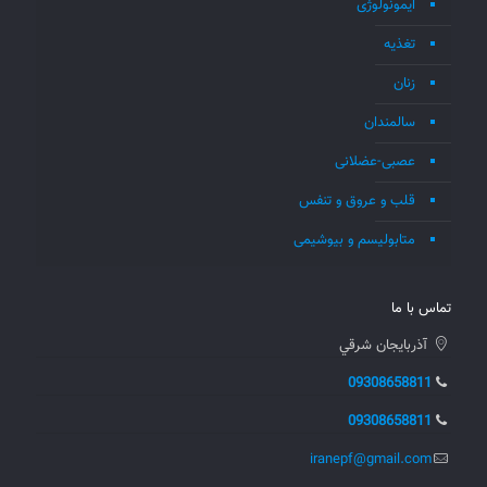
ایمونولوژی
تغذیه
زنان
سالمندان
عصبی-عضلانی
قلب و عروق و تنفس
متابولیسم و بیوشیمی
تماس با ما
آذربايجان شرقي
09308658811
09308658811
iranepf@gmail.com