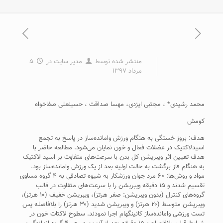
منتشر شده توسط
مدیر سایت
در
۵
مرداد ۱۳۹۷
محمد رشیدی* ، مجتبی ایزدی، مهسا صداقت ، حسینعلی صفاخواه
کومش
هدف: بروز خستگی به هنگام ورزش وامانده‌ساز در پاسخ به تجمع
اسیدلاکتیک در عضلات فعال و خون نمایان می‌شود. مطالعه حاضر با
هدف تعیین اثر ویبریشن کل بدن با سرعت‌های متفاوت بر اسید لاکتیک
به هنگام فاز برگشت به حالت اولیه بعد از یک ورزش وامانده‌ساز بود.
مواد و روش‌ها: ۶۰ مرد جوان ورزشکار به شیوه تصادفی به ۴ گروه مساوی
تقسیم شدند و ۱۵ دقیقه ویبریشن را با سرعت‌های متفاوت در قالب
گروه‌های کنترل (بدون ویبریشن: صفر هرتز)، ویبریشن خفیف (۱۰ هرتز)،
ویبریشن متوسط (۲۰ هرتز) و ویبریشن شدید (۳۰ هرتز) را بلافاصله پس
تست ورزشی وامانده‌ساز کانینگهام اجرا نمودند. سطوح لاکتات خون در