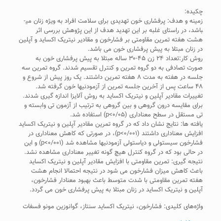
چکیده:
زمینه و هدف: پرفشاری خون تهدیدی برای سلامت افراد به ویژه زنان می­
باشد، در راستای غلبه بر این تهدید هدف از این پژوهش بررسی اثر
هشت هفته تمرین مقاومتی بر فشارخون و مقادیر نیتریک اکساید و آپلین
در زنان مبتلا به پیش پرفشاری خون می باشد.
روش کار:تعداد ۲۴ زن ۴۵-۳۰ ساله مبتلا به پیش پرفشاری خون به
صورت تصادفی به دو گروه تمرین و کنترل تقسیم شدند. گروه تمرین سه
جلسه در هفته به مدت ۸ هفته تمرین داشتند. یک روز پیش از شروع و
۴۸ ساعت پس از آخرین جلسه تمرین از آزمودنی­ها خون گرفته شد.
تغییرات مقادیر آپلین و نیتریک اکساید به روش آلایزا اندازه­ گیری شدند.
برای مقایسه درون گروهی و بین گروهی به ترتیب از آزمون تی وابسته و
تی مستقل در سطح معناداری (۰/۰۵>p) استفاده شد.
یافته­ ها: نتایج نشان داد که در گروه تمرین مقادیر آپلین و نیتریک اکساید
افزایش معناداری داشتند (۰/۰۰۱>p)، در صورتی که کاهش معناداری در
فشارخون سیستولی و دیاستولی آزمودنی­ها مشاهده شد (۰/۰۰۱>p) و این
در حالی بود که در گروه کنترل هیچ­ گونه تغییر معناداری مشاهده نشد.
نتیجه گیری: تمرین مقاومتی با افزایش مقادیر آپلین و نیتریک اکساید
باعث کاهش میزان فشارخون می ­شود در نتیجه احتمالا انجام هشت
هفته تمرین مقاومتی با شدت متوسط باعث بهبود معنادار فشارخون،
آپلین و نیتریک اکساید در زنان مبتلا به پیش پرفشاری خون می ­گردد.
واژه‌های کلیدی: فشارخون، نیتریک اکساید سنتاز، گوانوزین مونو فسفات