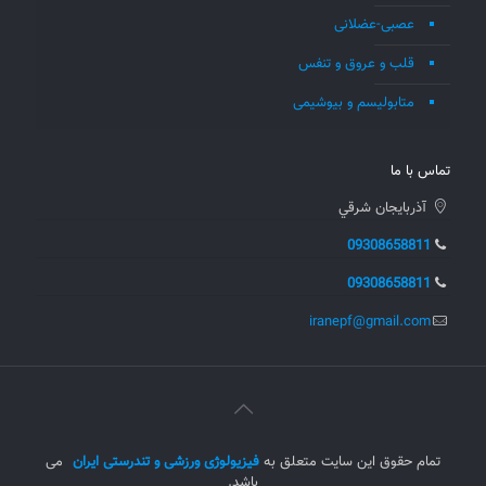
عصبی-عضلانی
قلب و عروق و تنفس
متابولیسم و بیوشیمی
تماس با ما
آذربايجان شرقي
09308658811
09308658811
iranepf@gmail.com
تمام حقوق این سایت متعلق به
فیزیولوژی ورزشی و تندرستی ایران
می
باشد.