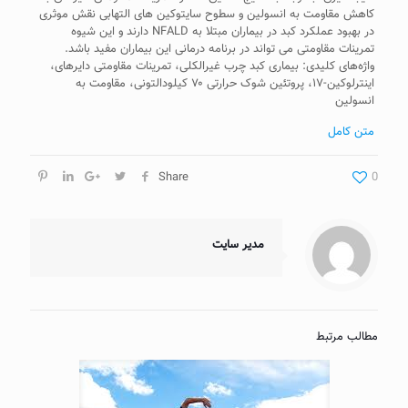
کاهش مقاومت به انسولین و سطوح سایتوکین های التهابی نقش موثری
در بهبود عملکرد کبد در بیماران مبتلا به NFALD دارند و این شیوه
تمرینات مقاومتی می تواند در برنامه درمانی این بیماران مفید باشد.
واژه‌های کلیدی: بیماری کبد چرب غیر‌الکلی، تمرینات مقاومتی دایرهای،
اینترلوکین-۱۷، پروتئین شوک حرارتی ۷۰ کیلودالتونی، مقاومت به
انسولین
متن کامل
Share
0
مدیر سایت
مطالب مرتبط