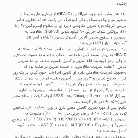
چکیده
مقدمه: بیماری کبد چرب غیر‌الکلی (NFALD) از بیماری های مرتبط با
سندرم متابولیک و سبک زندگی کم‌تحرک می باشد. هدف تحقیق حاضر
بررسی اثر یک دوره تمرین مقاومتی دایره ای بر سطوح اینترلوکین-۱۷ (IL-
17)، پروتئین شوک حرارتی ۷۰ کیلودالتونی (HSP70)، مقاومت به
انسولین و سطوح سرمی آلانین آمینوترانسفراز (ALT) و آسپارتات
آمینوترانسفراز (AST) می‌باشد.
روش بررسی: در تحقیق کارآزمایی بالینی حاضر، تعداد ۳۰ مرد مبتلا به
NFALD به روش نمونه گیری هدفمند انتخاب شدند و به صورت تصادفی
در یکی از دو گروه مداخله تمرین و کنترل تقسیم شدند. برنامه تمرینی
شامل ۱۲ هفته تمرینات مقاومتی، ۳ جلسه تمرین در هفته بود که
به‌صورت تمرینات مقاومتی دایره ای تناوبی اجرا شد. خون گیری در یک روز
قبل از شروع تمرین و ۳ روز پس از آخرین جلسه تمرین به صورت ناشتا
انجام شد. برای مقایسه درون‌گروهی داده ها از آزمون t وابسته و برای
مقایسه بین‌گروهی از آزمون t مستقل استفاده شد. بررسی‌های آماری با
نرم‌افزار SPSS Inc., Chicago, IL; version 16 انجام گرفت و سطح معنی
داری(۰۵/۰ ≥P) در نظر گرفته شد.
نتایج: پس از دوره تمرین کاهش معنی داری در وزن (۰۰۸/۰= P)، شاخص
توده بدن (۰۰۶/۰ = P)، درصد چربی بدن (۰۰۱/۰ > P)، مقاومت به
انسولین (۰۰۱/۰ > P)، IL-17 (001/0 > P)، HSP70(001/0 > P) و سطوح
سرمی آنزیم های ALT (001/0 > P) و(۰۰۱/۰ > P) AST نسبت به گروه
کنترل مشاهده شد.
نتیجه‌گیری: با توجه به نتایج تحقیق حاضر، تمرینات مقاومتی دایره ای با