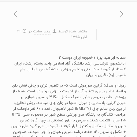
منتشر شده توسط
مدیر سایت
در
۲۱
آبان ۱۳۹۵
سمانه ابراهیم پور۱ ؛ خدیجه ایران دوست ۲
۱دانشجوی کارشناسی ارشد دانشگاه آزاد اسلامی واحد رشت، رشت، ایران
۲استادیار گروه تربیت بدنی و علوم ورزشی، دانشگاه بین المللی امام
خمینی (ره)، قزوین، ایران
زمینه و هدف: گرلین هورمونی است که در تنظیم انرژی و چاقی نقش دارد
و اتخاذ تدابیری برای تنظیم آن، از اهمیت بسزایی برخوردار است. هدف از
پژوهش حاضر، بررسی تاثیر مصرف مکمل امگا ۳ و تمرین هوازی بر
میزان گرلین پلاسمایی و میزان اشتها در زنان چاق می­باشد. روش تحقیق:
از بین زنان سالم چاق (BMI≥۳۰) شهر لاهیجان، تعداد ۶۰ نفر داوطلب از
مراجعه کنندگان به باشگاه های ورزشی سطح شهر در محدوده سنی ۳۵ تا
۴۵ سال، انتخاب شدند و سپس به طور تصادفی در چهار گروه تمرین،
تمرین+ مکمل، مکمل و کنترل قرار گرفتند. آزمودنی های گروه های تمرین
+ مکمل و تمرین، ۱۲ هفته برنامه تمرینی هوازی را اجرا نمودند. همچنین