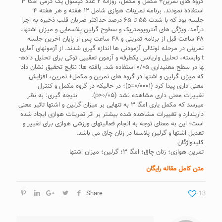
گروه های تمرین+ مکمل و مکمل، روزانه ۲ عدد کپسول یک گرمی امگا ۳
استفاده نمودند. برنامه تمرینات هوازی شامل ۱۲ هفته و هر هفته ۴
جلسه بود که با شدت ۵۵ تا ۶۵ درصد حداکثر ضربان قلب ذخیره به اجرا
درآمد. ویژگی های آنتروپومتریک و سطوح گرلین پلاسمایی و میزان اشتها،
۴۸ ساعت قبل از برنامه تمرینی و ۴۸ ساعت پس از پایان آخرین جلسه
تمرینی در مرحله لوتئالی آزمودنی ها اندازه گیری شدند. از آزمون­های آماری
t وابسته، تحلیل واریانس یک­طرفه و آزمون تعقیبی توکی برای تحلیل داده­
ها در سطح معنی­داری ۰/۰۵ استفاده شد. یافته ها: نتایج تحقیق نشان داد
که میزان گرلین و اشتها در گروه های تمرین و مکمل+ تمرین، افزایش
معنی داری پیدا کرد (۰/۰۰۰۱=p)؛ در حالی­که در گروه مکمل و کنترل
تغییرات معنی داری مشاهده نشد (۰/۰۵<p). نتیجه گیری: به نظر
می­رسد که مکمل یاری امگا ۳ به تنهایی بر میزان گرلین و اشتها تاثیر معنی
داریندارد و تغییرات مشاهده شده بیشتر بر اثر تمرینات هوازی ایجاد شده
است؛ این به معنای توجه به انجام فعالیت­های ورزشی هوازی برای تغییر و
تعدیل اشتها و گرلین پلاسما در زنان چاق می باشد.
کلیدواژگان
تمرین هوازی؛ زنان چاق؛ امگا ۳؛ گرلین؛ میزان اشتها
متن کامل مقاله رایگان
Share
13