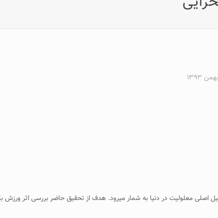
حرایی
ه و هدف: استئوآرتریت، شایع­ترین نوع آرتریت بوده و یکی از۱۰ دلیل اصلی معلولیت در دنیا به شمار می­رود. هدف از 