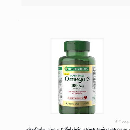
اثر تمرین هوازی شدید همراه با مکمل امگا-۳ بر میزان سایتوکینهای