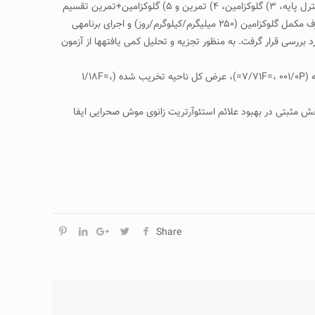
مواد و روش­ها: ۲۵سر موش صحرایی نر نژاد ویستار (میانگین وزن ۱±۱۷۳ گرموسن ۸ هفته) خریداری و به صورت تصادفی به ۵ گروه: ۱) کنترل سالم، ۲) کنترل پایه، ۳) گلوکزامین، ۴) تمرین و ۵) گلوکزامین+تمرین تقسیم
شدند (هر گروه ۵ سر). به منظور ایجاد استئوآرتریت در آزمودنی­ها، ماده­ی مونویدواستات به زانوی آن­ها تزریق شد. سپس آزمودنی­ها به مدت ۲۸ روز به مصرف مکمل گلوکزامین (۲۵۰ میلی­گرم/کیلوگرم/روز) و اجرای برنامه­ی
بررسی قرار گرفت. به منظور تجزیه و تحلیل کمی یافته­ها از آزمون
یافته­ها: نتایج تحقیق حاضر، نشانگر تأثیر مثبت ترکیب ورزش با شدت متوسط و مصرف مکمل گلوکزامین بر شاخص­های هیستوپاتولوژیکنسبت عمق ضایعه (۷/۷۱F=، ۰۰۱/۰P=)، عرض کل ناحیه تخریب شده (۱/۱۸F=،
قش مثبتی در بهبود علائم استئوآرتریت زانوی موش صحرایی ایفا
Share