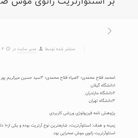
بر استئوآرتریت زانوی موش ص
منتشر شده توسط
مدیر سایت
در
۴ بهمن ۱۳۹۳
۱محمد فلاح محمدی؛ ۲ضیاء فلاح محمدی؛ ۳سید حسین میرکریم پور
۱دانشگاه گیلان
۲دانشگاه مازندران
۳دانشگاه تهران
پژوهش نامه فیزیولوژی ورزشی کاربردی
زمین
استئوآرتریت زانوی موش صحرایی بود.