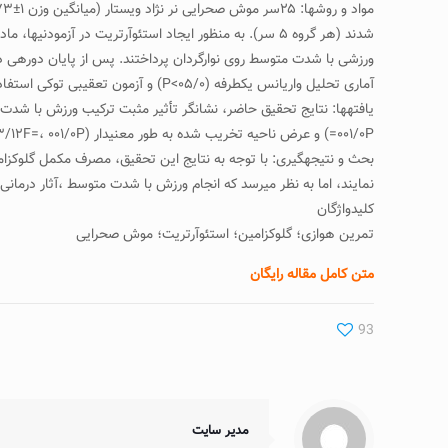
ورزشی با شدت متوسط روی نوارگردان پرداختند. پس از پایان دوره­ی در
آماری تحلیل واریانس یک­طرفه (۰۵/۰>P) و آزمون تعقیبی توکی استفاده شد.
۰۰۱/۰P=) و عرض ناحیه تخریب شده به طور معنی­دار (۳/۱۲F=، ۰۰۱/۰P=) بود، اما این اثر در مقایسه با ورزش به تنهایی، بیشتر نبود.
بحث و نتیجه­گیری: با توجه به نتایج این تحقیق، مصرف مکمل گلوکزام
نمایند، اما به نظر می­رسد که انجام ورزش با شدت متوسط ،آثار درمانی 
کلیدواژگان
تمرین هوازی؛ گلوکزامین؛ استئوآرتریت؛ موش صحرایی
متن کامل مقاله رایگان
93
مدیر سایت