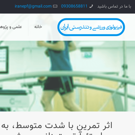
با ما در تماس باشید
09308658811
iranepf@gmail.com
خانه
علمی و پژو
اثر تمرین با شدت متوسط، به 