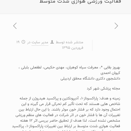
فعالیت ورزشی هوازی شدت متوسط
منتشر شده توسط
مدیر سایت
در
۱۹
فروردین ۱۳۹۵
بهروز بقایی *، معرفت سیاه کوهیان، مهدی حکیمی، لطفعلی بلبلی ،
کیوان احمدی
دانشجوی دکتری دانشگاه محقق اردبیلی
مجله پزشکی شهر کرد
زمینه و هدف: پاراکسوناز-۱، آدیپونکتین و پراکسید هیدروژن از جمله
شاخص هایی هستند که تحت تأثیر کم تحرکی قرار می گیرند و این
احتمال وجود دارد که بر فشار خون موثر باشند. با این حال ارتباط بین
تغییرات آن ها با فشار خون در اثر شرکت در فعالیت های منظم ورزشی
مشخص نشده است، لذا هدف از تحقیق حاضر بررسی اثر ۱۲ هفته
فعالیت هوازی شدت متوسط بر ارتباط بین تغییرات پاراکسوناز-۱، پراکسید