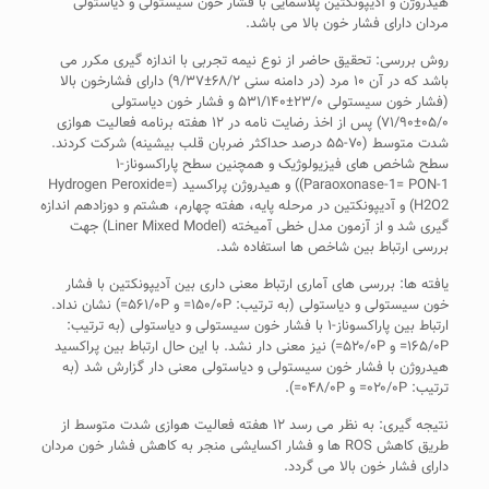
هیدروژن و آدیپونکتین پلاسمایی با فشار خون سیستولی و دیاستولی
مردان دارای فشار خون بالا می باشد.
روش بررسی: تحقیق حاضر از نوع نیمه تجربی با اندازه گیری مکرر می
باشد که در آن ۱۰ مرد (در دامنه سنی ۶۸/۲±۹/۳۷) دارای فشارخون بالا
(فشار خون سیستولی ۲۳/۰±۵۳۱/۱۴۰ و فشار خون دیاستولی
۰۵/۰±۷۱/۹۰) پس از اخذ رضایت نامه در ۱۲ هفته برنامه فعالیت هوازی
شدت متوسط (۷۰-۵۵ درصد حداکثر ضربان قلب بیشینه) شرکت کردند.
سطح شاخص های فیزیولوژیک و همچنین سطح پاراکسوناز-۱
Paraoxonase-1= PON-1)) و هیدروژن پراکسید (Hydrogen Peroxide=
H2O2) و آدیپونکتین در مرحله پایه، هفته چهارم، هشتم و دوزادهم اندازه
گیری شد و از آزمون مدل خطی آمیخته (Liner Mixed Model) جهت
بررسی ارتباط بین شاخص ها استفاده شد.
یافته ها: بررسی های آماری ارتباط معنی داری بین آدیپونکتین با فشار
خون سیستولی و دیاستولی (به ترتیب: ۱۵۰/۰P= و ۵۶۱/۰P=) نشان نداد.
ارتباط بین پاراکسوناز-۱ با فشار خون سیستولی و دیاستولی (به ترتیب:
۱۶۵/۰P= و ۵۲۰/۰P=) نیز معنی دار نشد. با این حال ارتباط بین پراکسید
هیدروژن با فشار خون سیستولی و دیاستولی معنی دار گزارش شد (به
ترتیب: ۰۲۰/۰P= و ۰۴۸/۰P=).
نتیجه گیری: به نظر می رسد ۱۲ هفته فعالیت هوازی شدت متوسط از
طریق کاهش ROS ها و فشار اکسایشی منجر به کاهش فشار خون مردان
دارای فشار خون بالا می گردد.