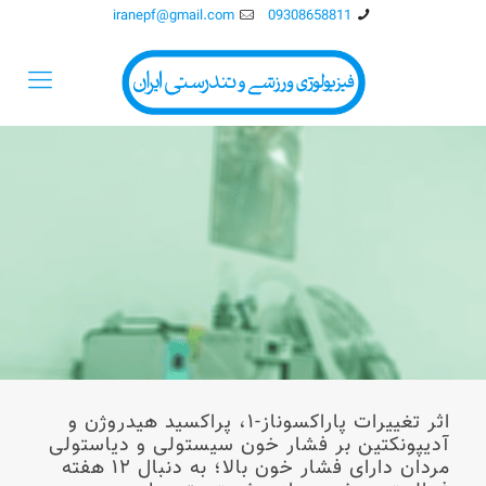
iranepf@gmail.com
09308658811
اثر تغییرات پاراکسوناز-۱، پراکسید هیدروژن و
آدیپونکتین بر فشار خون سیستولی و دیاستولی
مردان دارای فشار خون بالا؛ به دنبال ۱۲ هفته