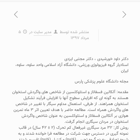
منتشر شده توسط
مدیر سایت
در
۵
مرداد ۱۳۹۷
دکتر داود خورشیدی ، دکتر مجتبی ایزدی
استادیار گروه فیزیولوژی ورزشی، دانشگاه آزاد اسلامی واحد ساوه، ساوه،
ایران
مجله دانشگاه علوم پزشکی پارس
مقدمه: آلکالین فسفاتاز و استئوکلسین از شاخص های واگردش استخوان
هستند به گونه ای که افزایش سطوح آنها با افزایش فرآیند تشکیل
استخوان همراهند. از طرفی، استعمال مداوم سیگار با تغییر در شاخص
های واگردش همراه است. مطالعه حاضر با هدف تعیین اثر ۳ ماه تمرین
هوازی بر آلکالین فسفاتاز و استئوکلسین به عنوان شاخص واگردش
استخوان در مردان سیگاری انجام گرفت.
روش کار: ۳۲ مرد سیگاری غیرفعال کم تحرک (۲ ± ۴۲ سال) در قالب
نمونه گیری در دسترس جهت شرکت در مطالعه فرا خوانده شدند و به
شیوه تصادفی به دو گروه تجربی (۱۶=n) و کنترل (۱۶=n) تقسیم شدند.