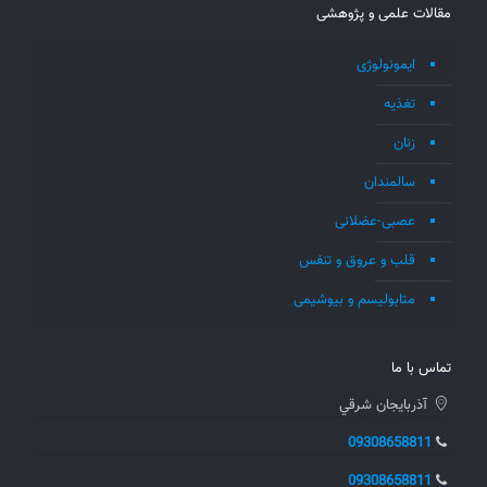
مقالات علمی و پژوهشی
ایمونولوژی
تغذیه
زنان
سالمندان
عصبی-عضلانی
قلب و عروق و تنفس
متابولیسم و بیوشیمی
تماس با ما
آذربايجان شرقي
09308658811
09308658811