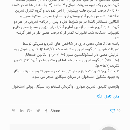
گروه تجربی یک دوره تمرینات هوازی ۳ ماهه (۳ جلسه در هفته در دامنه
۶۰ تا ۸۰ درصد ضربان قلب بیشینه) را اجرا نمودند و گروه کنترل تمرین
نداشتند. شاخص های آنتروپومتریکی، سطوح سرمی استئوکلسین و
آلکالین فسفاتاز ناشتا در دو شرایط قبل و پس از برنامه تمرینی در هر دو
گروه اندازه گیری شد. از آزمون آماری آنکوا برای ارزیابی سطح معنی داری
تغییرات استفاده شد. تغییرات کمتر از ۵ درصد معنی دار در نظر گرفته
شد.
یافته ها: کاهش معنی داری در شاخص های آنتروپومتریکی توسط
تمرینات هوازی در گروه تجربی مشاهده شد (۰۵/۰>p). تمرین هوازی به
افزایش معنی دار استئوکلسین سرم (۰۱۱/۰=p) و آلکالین فسفاتاز
(۰۱۹/۰=p) در گروه تجربی منجر شد اما این متغیرها در گروه کنتل تغییر
نکردند(۰۵/۰<p).
نتیجه گیری: تمرینات هوازی طولانی مدت در حضور تداوم مصرف سیگار
به بهبود تشکیل استخوان در مردان سیگاری منجر می شود.
واژه‌های کلیدی: تمرین هوازی، واگردش استخوان، سیگار، پوکی استخوان
متن کامل رایگان
Share
29