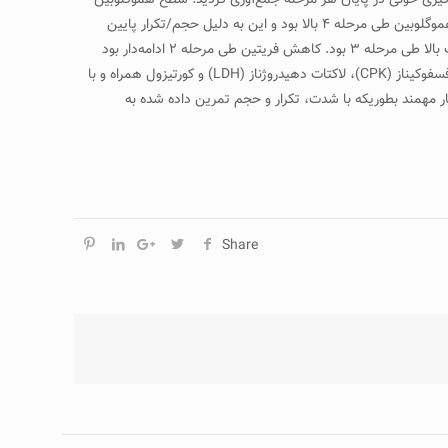
۴ (۵۶۰ کيلومتر، تمرين هوازی تداومی) تقسيم شد. نمونه‌گيری خونی در پايان هر مرحله جمع‌آوری گرديد. سطح هموگلوبين
دوچرخه‌سواران طی چرخه تمرين افزايش يافت، در حالی که سطح آهن تا فاز ۳ افزايش يافت و در فاز ۴ در نتيجه تغيير در تمرين کاهش يافت. سطح هموگلوبين طی مرحله ۴ بالا بود و اين به دليل حجم/تکرار پايين
تمرين داده شده به دوچرخه‌سواران در مرحله پايانی بود. سطح ظرفيت ملزوم آهن تام (TIBC) طی مرحله رقابتی افزايش يافت و اين به دليل حجم/شدت بالا طی مرحله ۳ بود. کاهش فريتين طی مرحله ۲ ادامه‌دار بود
بطوريکه با يک افزايش ۲۱% در حجم تمرين پس از مرحله ۱ همراه بود. بالاترين شدت، حجم و تکرار تمرين در مرحله ۳ با افزايش زياد در سطوح کراتين فسفوکيناز (CPK)، لاکتات دهيدروژناز (LDH) و کورتيزول همراه و با
ر مهمند بطوريکه با شدت، تکرار و حجم تمرين داده شده به
Share