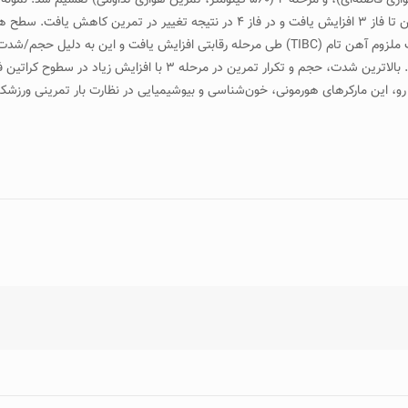
تمرين هوازی تداومی)، مرحله ۳ (۷۲۰ کيلومتر، تمرين هوازی و غيرهوازی فاصله‌ای)، و مرحله 
، اين مارکرهای هورمونی، خون‌شناسی و بيوشيميايی در نظارت بار تمرينی ورزشکا