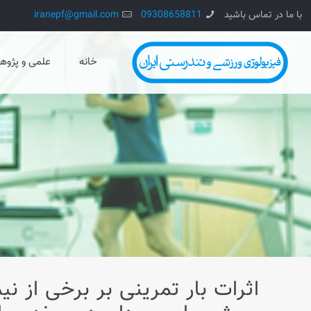
با ما در تماس باشید
09308658811
iranepf@gmail.com
خانه
علمی و پژو
اثرات بار تمرينی بر برخی از ن