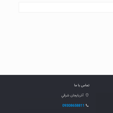
تماس با ما
آذربايجان شرقي
09308658811