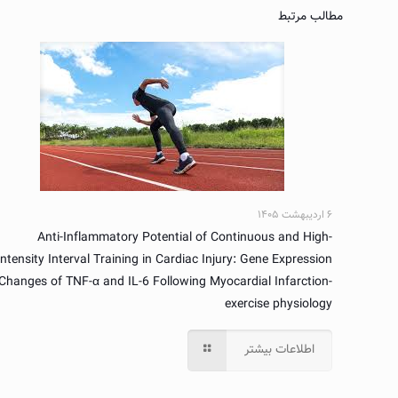
مطالب مرتبط
۶ اردیبهشت ۱۴۰۵
Anti-Inflammatory Potential of Continuous and High-
Intensity Interval Training in Cardiac Injury: Gene Expression
Changes of TNF-α and IL-6 Following Myocardial Infarction-
exercise physiology
اطلاعات بیشتر