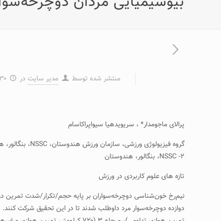
بيوشيميايی مردان دوچرخه‌سوا
منتشر شده توسط
مدیر سایت
در
۳۰ مرداد ۹۳
پرالای ماجومدار* ، سريويدهيا سيواپراکاسام
گروه فيزيولوژی ورزشی، سازمان ورزش هندوستان، NSSC، بنگالور، هندوستان ، drmajum@gmail.com
۲- NSSC، بنگالور، هندوستان
تازه های علوم کاربردی در ورزش
نيم‌رخ خون‌شناسی دوچرخه‌سواران بر پايه حجم/تکرار/شدت تمرين در 