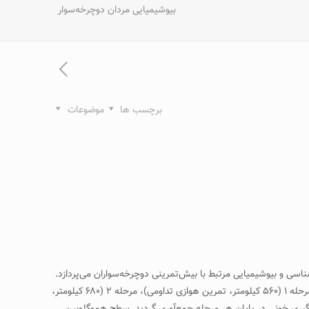
بيوشيميايی مردان دوچرخه‌سوار
برچسب ها
موضوعات
سی و بيوشيميايی مرتبط با بيش‌تمرينی دوچرخه‌سواران می‌پردازد.
دوازده دوچرخه‌سوار مرد داوطلب شدند تا در اين تحقيق شرکت کنند. شرکت‌کنندگان يک برنامه تمرينی سيستماتيک را انجام دادند که به ۴ مرحله شامل مرحله ۱ (۵۶۰ کيلومتر، تمرين هوازی تداومی)، مرحله ۲ (۶۸۰ کيلومتر،