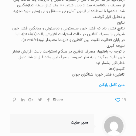
از مصرف و بلافاصله بعد از پایان شنای ۱۰۰ متر کرال سینه اندازه‎گیری
شد. داده‎ها با استفاده از آزمون آماری تی مستقل و تی زوجی مورد تجزیه
و تحلیل قرار گرفتند.
نتایج
نتایج نشان داد که فشار خون سیستولی و دیاستولی و میانگین فشار خون
شریانی با مصرف کافئین در حالت استراحت افزایش یافت(۰۵/۰>p)، اما
در پایان فعالیت تفاوت بین کافئین و دارونما معنی‎دار نبود(۰۵/۰< p).
نتیجه ­گیری
با توجه به یافته‎ها، مصرف کافئین در هنگام استراحت باعث افزایش فشار
خون افراد می‎گردد و به نظر نمی‎رسد مصرف این ماده قبل از شنا عامل
خطرناکی بشمار آید.
کلیدواژه‌ها
کافئین؛ فشار خون؛ شناگران جوان
متن کامل رایگان
Share
19
مدیر سایت