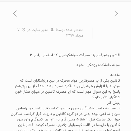
منتشر شده توسط
مدیر سایت
در
۷
مرداد ۱۳۹۷
افشین رهبرقاضی۱؛ معرفت سیاهکوهیان ۲؛ لطفعلی بلبلی۳
مجله دانشکده پزشکی مشهد
مقدمه
کافئین یکی از پر مصرف‎ترین مواد محرک در بین ورزشکاران است که
می‎تواند با افزایش هوشیاری و عملکرد همراه باشد. هدف از این پژوهش
پاسخ به این سوال مهم است که آیا مصرف کافئین بر میزان فشار خون
شناگران تاثیر دارد؟
روش کار
در مطالعه حاضر ۱۶شناگران جوان به صورت تصادفی انتخاب و براساس
سن و شاخص توده بدنی در دو گروه کافئین و دارونما قرار گرفتند. شناگران
جوان یک ساعت قبل از شنا ۵ میلی گرم به ازای هر کیلوگرم وزن بدن
کافئین یا دارونما در قالب کپسول‎های ژلاتینی مصرف کردند. فشار خون
آزمودنی‎ها در سه مرحله، قبل از مصرف کافئین یا دارونما، یک ساعت پس