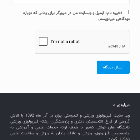
ذخیره نام، ایمیل و وبسایت من در مرورگر برای زمانی که دوباره
دیدگاهی می‌نویسم.
درباره ی ما
وب سایت فیزیولوژی ورزشی و تندرستی ایران در آذر ماه 1392 با تلاش
گروهی از فارغ التحصیلان دکتری و پژوهشگران رشته فیزیولوژی ورزشی
دانشگاه های دولتی کشور با هدف ارائه خدمات علمی و آموزشی به
متخصصین فیزیولوژی ورزشی و علاقه مندان به ورزش و مطالعات علمی
تشکیل گردید.