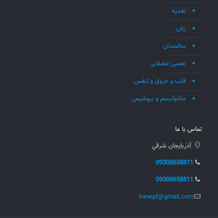
تغذیه
زنان
سالمندان
عصبی-عضلانی
قلب و عروق و تنفس
متابولیسم و بیوشیمی
تماس با ما
آذربايجان شرقي
09308658811
09308658811
iranepf@gmail.com